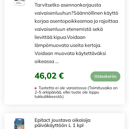
Tarvitsetko asennonkorjausta
vaivaisenluuhun?Säännöllinen käyttö
korjaa asentopoikkeamaa ja rajoittaa
vaivaisenluun etenemistä sekä
lievittää kipua.Voidaan
lämpömuovata useita kertoja.
Voidaan muovata käytettäväksi
oikeassa …
46,02 €
Ostoskoriin
Tuotetta ei ole varastossa (Toimitusaika on
2–5 arkipäivää, ellei tuote ole loppu
tukkuliikkeestä.)
Epitact joustava oikaisija
päiväkäyttöön L 1 kpl