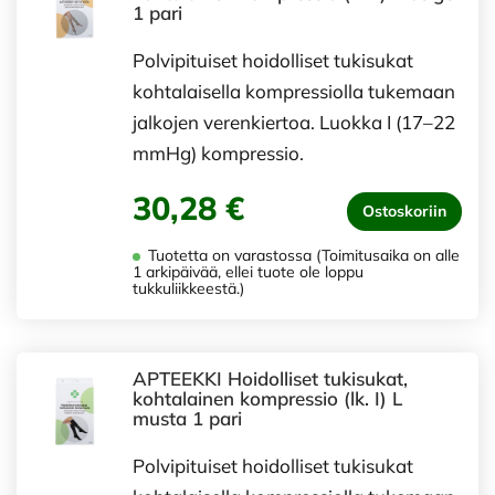
1 pari
Polvipituiset hoidolliset tukisukat
kohtalaisella kompressiolla tukemaan
jalkojen verenkiertoa. Luokka I (17–22
mmHg) kompressio.
30,28 €
Ostoskoriin
Tuotetta on varastossa (Toimitusaika on alle
1 arkipäivää, ellei tuote ole loppu
tukkuliikkeestä.)
APTEEKKI Hoidolliset tukisukat,
kohtalainen kompressio (lk. I) L
musta 1 pari
Polvipituiset hoidolliset tukisukat