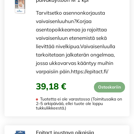
Tarvitsetko asennonkorjausta
vaivaisenluuhun?Korjaa
asentopoikkeamaa ja rajoittaa
vaivaisenluun etenemistä sekä
lievittää nivelkipua.Vaivaisenluulla
tarkoitetaan jalkaterän ongelmaa,
jossa ukkovarvas kääntyy muihin
varpaisiin päin.https://epitact.fi/
39,18 €
Ostoskoriin
Tuotetta ei ole varastossa (Toimitusaika on
2–5 arkipäivää, ellei tuote ole loppu
tukkuliikkeestä.)
Epitact joustava oikaisija