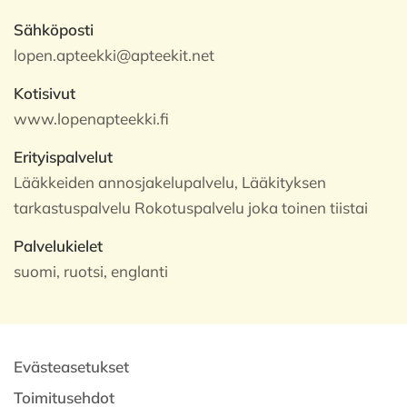
Sähköposti
lopen.apteekki@apteekit.net
Kotisivut
www.lopenapteekki.fi
Erityispalvelut
Lääkkeiden annosjakelupalvelu, Lääkityksen
tarkastuspalvelu Rokotuspalvelu joka toinen tiistai
Palvelukielet
suomi, ruotsi, englanti
Evästeasetukset
Toimitusehdot