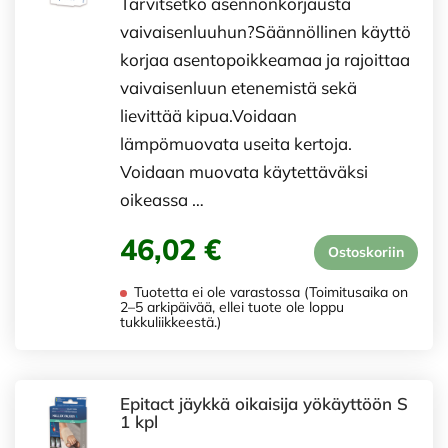
Tarvitsetko asennonkorjausta
vaivaisenluuhun?Säännöllinen käyttö
korjaa asentopoikkeamaa ja rajoittaa
vaivaisenluun etenemistä sekä
lievittää kipua.Voidaan
lämpömuovata useita kertoja.
Voidaan muovata käytettäväksi
oikeassa …
46,02 €
Ostoskoriin
Tuotetta ei ole varastossa (Toimitusaika on
2–5 arkipäivää, ellei tuote ole loppu
tukkuliikkeestä.)
Epitact jäykkä oikaisija yökäyttöön S
1 kpl