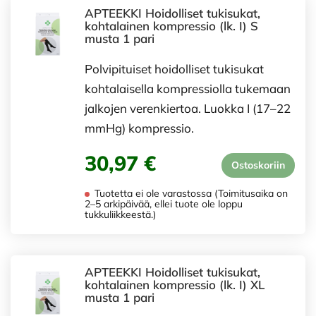
APTEEKKI Hoidolliset tukisukat,
kohtalainen kompressio (lk. I) S
musta 1 pari
Polvipituiset hoidolliset tukisukat
kohtalaisella kompressiolla tukemaan
jalkojen verenkiertoa. Luokka I (17–22
mmHg) kompressio.
30,97 €
Ostoskoriin
Tuotetta ei ole varastossa (Toimitusaika on
2–5 arkipäivää, ellei tuote ole loppu
tukkuliikkeestä.)
APTEEKKI Hoidolliset tukisukat,
kohtalainen kompressio (lk. I) XL
musta 1 pari