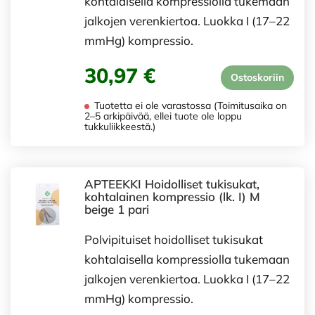
kohtalaisella kompressiolla tukemaan
jalkojen verenkiertoa. Luokka I (17–22
mmHg) kompressio.
30,97 €
Ostoskoriin
Tuotetta ei ole varastossa (Toimitusaika on
2–5 arkipäivää, ellei tuote ole loppu
tukkuliikkeestä.)
APTEEKKI Hoidolliset tukisukat,
kohtalainen kompressio (lk. I) M
beige 1 pari
Polvipituiset hoidolliset tukisukat
kohtalaisella kompressiolla tukemaan
jalkojen verenkiertoa. Luokka I (17–22
mmHg) kompressio.