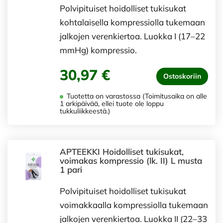
Polvipituiset hoidolliset tukisukat
kohtalaisella kompressiolla tukemaan
jalkojen verenkiertoa. Luokka I (17–22
mmHg) kompressio.
30,97 €
Ostoskoriin
Tuotetta on varastossa (Toimitusaika on alle
1 arkipäivää, ellei tuote ole loppu
tukkuliikkeestä.)
APTEEKKI Hoidolliset tukisukat,
voimakas kompressio (lk. II) L musta
1 pari
Polvipituiset hoidolliset tukisukat
voimakkaalla kompressiolla tukemaan
jalkojen verenkiertoa. Luokka II (22–33