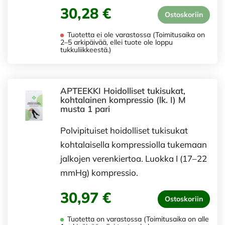
30,28 €
Ostoskoriin
Tuotetta ei ole varastossa (Toimitusaika on
2–5 arkipäivää, ellei tuote ole loppu
tukkuliikkeestä.)
APTEEKKI Hoidolliset tukisukat,
kohtalainen kompressio (lk. I) M
musta 1 pari
Polvipituiset hoidolliset tukisukat
kohtalaisella kompressiolla tukemaan
jalkojen verenkiertoa. Luokka I (17–22
mmHg) kompressio.
30,97 €
Ostoskoriin
Tuotetta on varastossa (Toimitusaika on alle