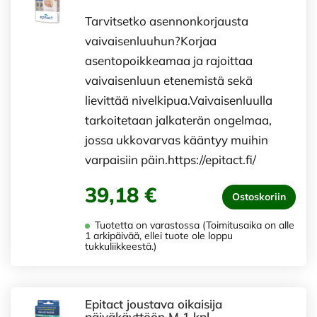
Tarvitsetko asennonkorjausta
vaivaisenluuhun?Korjaa
asentopoikkeamaa ja rajoittaa
vaivaisenluun etenemistä sekä
lievittää nivelkipua.Vaivaisenluulla
tarkoitetaan jalkaterän ongelmaa,
jossa ukkovarvas kääntyy muihin
varpaisiin päin.https://epitact.fi/
39,18 €
Ostoskoriin
Tuotetta on varastossa (Toimitusaika on alle
1 arkipäivää, ellei tuote ole loppu
tukkuliikkeestä.)
Epitact joustava oikaisija
päiväkäyttöön M 1 kpl