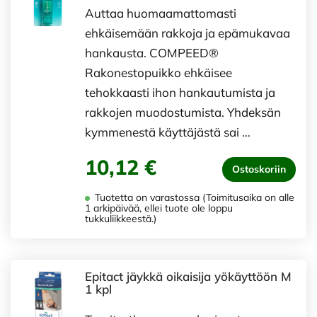
Auttaa huomaamattomasti
ehkäisemään rakkoja ja epämukavaa
hankausta. COMPEED®
Rakonestopuikko ehkäisee
tehokkaasti ihon hankautumista ja
rakkojen muodostumista. Yhdeksän
kymmenestä käyttäjästä sai …
10,12 €
Ostoskoriin
Tuotetta on varastossa (Toimitusaika on alle
1 arkipäivää, ellei tuote ole loppu
tukkuliikkeestä.)
Epitact jäykkä oikaisija yökäyttöön M
1 kpl