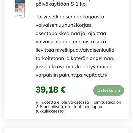
päiväkäyttöön S 1 kpl
Tarvitsetko asennonkorjausta
vaivaisenluuhun?Korjaa
asentopoikkeamaa ja rajoittaa
vaivaisenluun etenemistä sekä
lievittää nivelkipua.Vaivaisenluulla
tarkoitetaan jalkaterän ongelmaa,
jossa ukkovarvas kääntyy muihin
varpaisiin päin.https://epitact.fi/
39,18 €
Ostoskoriin
Tuotetta ei ole varastossa (Toimitusaika on
2–5 arkipäivää, ellei tuote ole loppu
tukkuliikkeestä.)