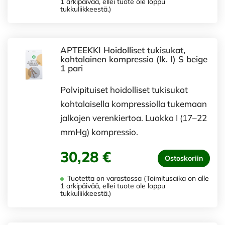
1 arkipäivää, ellei tuote ole loppu
tukkuliikkeestä.)
APTEEKKI Hoidolliset tukisukat,
kohtalainen kompressio (lk. I) S beige
1 pari
Polvipituiset hoidolliset tukisukat
kohtalaisella kompressiolla tukemaan
jalkojen verenkiertoa. Luokka I (17–22
mmHg) kompressio.
30,28 €
Ostoskoriin
Tuotetta on varastossa (Toimitusaika on alle
1 arkipäivää, ellei tuote ole loppu
tukkuliikkeestä.)