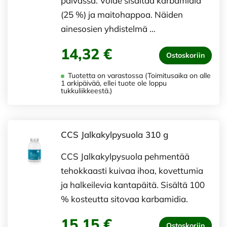
päivässä. Voide sisältää karbamidia
(25 %) ja maitohappoa. Näiden
ainesosien yhdistelmä …
14,32 €
Ostoskoriin
Tuotetta on varastossa (Toimitusaika on alle
1 arkipäivää, ellei tuote ole loppu
tukkuliikkeestä.)
CCS Jalkakylpysuola 310 g
CCS Jalkakylpysuola pehmentää
tehokkaasti kuivaa ihoa, kovettumia
ja halkeilevia kantapäitä. Sisältä 100
% kosteutta sitovaa karbamidia.
15,15 €
Ostoskoriin