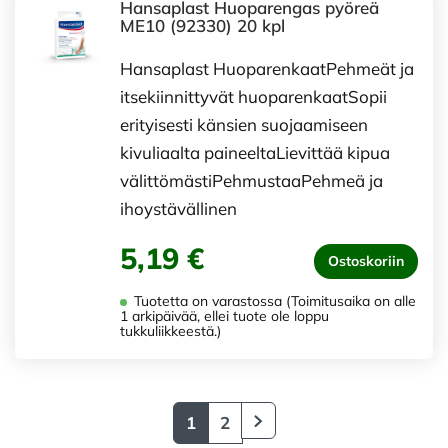
Hansaplast Huoparengas pyöreä
ME10 (92330) 20 kpl
Hansaplast HuoparenkaatPehmeät ja
itsekiinnittyvät huoparenkaatSopii
erityisesti känsien suojaamiseen
kivuliaalta paineeltaLievittää kipua
välittömästiPehmustaaPehmeä ja
ihoystävällinen
5,19 €
Ostoskoriin
Tuotetta on varastossa (Toimitusaika on alle
1 arkipäivää, ellei tuote ole loppu
tukkuliikkeestä.)
1
2