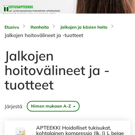
Etusivu
Ihonhoito
Jalkojen ja käsien hoito
Jalkojen hoitovälineet ja -tuotteet
Jalkojen
hoitovälineet ja -
tuotteet
Järjestä
Nimen mukaan A-Z
APTEEKKI Hoidolliset tukisukat,
kohtalainen kompressio (lk. I) L beige