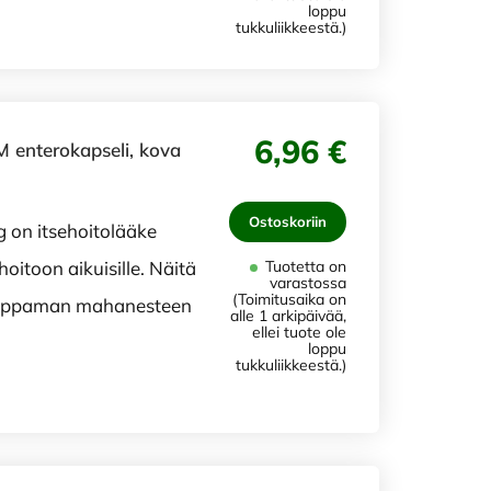
loppu
tukkuliikkeestä.)
6,96 €
nterokapseli, kova
Ostoskoriin
 on itsehoitolääke
hoitoon aikuisille. Näitä
Tuotetta on
varastossa
(Toimitusaika on
 happaman mahanesteen
alle 1 arkipäivää,
ellei tuote ole
loppu
tukkuliikkeestä.)