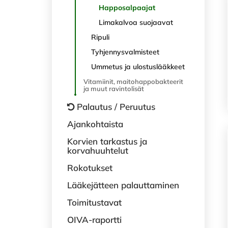
Happosalpaajat
Limakalvoa suojaavat
Ripuli
Tyhjennysvalmisteet
Ummetus ja ulostuslääkkeet
Vitamiinit, maitohappobakteerit
ja muut ravintolisät
Palautus / Peruutus
Ajankohtaista
Korvien tarkastus ja
korvahuuhtelut
Rokotukset
Lääkejätteen palauttaminen
Toimitustavat
OIVA-raportti