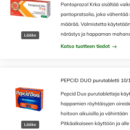
Pantoprazol Krka sisältää vai
pantopratsolia, joka vähentä
määrää. Valmistetta käytetään 
närästys ja happaman mahansi
Lääke
Katso tuotteen tiedot
PEPCID DUO purutabletti 10/
Pepcid Duo purutabletteja käy
happamien röyhtäisyjen oireid
hoitoon aikuisilla ja vähintään 
Pitkäaikaiseen käyttöön ja alle
Lääke