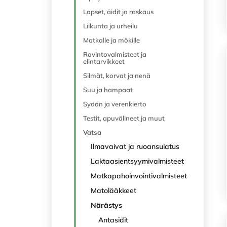
Lapset, äidit ja raskaus
Liikunta ja urheilu
Matkalle ja mökille
Ravintovalmisteet ja
elintarvikkeet
Silmät, korvat ja nenä
Suu ja hampaat
Sydän ja verenkierto
Testit, apuvälineet ja muut
Vatsa
Ilmavaivat ja ruoansulatus
Laktaasientsyymivalmisteet
Matkapahoinvointivalmisteet
Matolääkkeet
Närästys
Antasidit