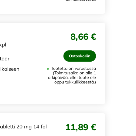
8,66 €
kpl
Ostoskoriin
etään
aikaiseen
Tuotetta on varastossa
(Toimitusaika on alle 1
arkipäivää, ellei tuote ole
loppu tukkuliikkeestä.)
11,89 €
letti 20 mg 14 fol