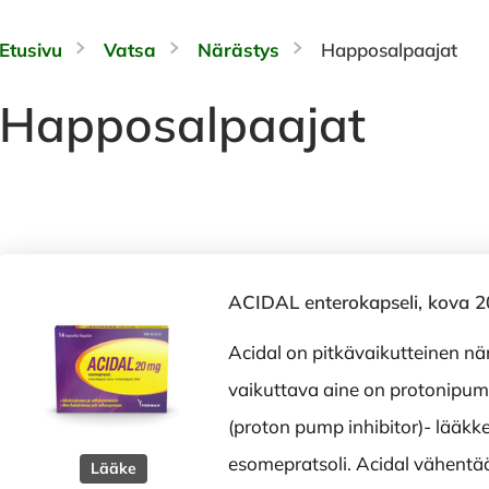
Etusivu
Vatsa
Närästys
Happosalpaajat
Happosalpaajat
ACIDAL enterokapseli, kova 2
Acidal on pitkävaikutteinen nä
vaikuttava aine on protonipump
(proton pump inhibitor)- lääkke
esomepratsoli. Acidal vähentä
Lääke