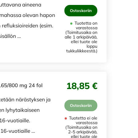
kuttavana aineena
Ostoskoriin
ä mahassa olevan hapon
Tuotetta on
refluksioireiden (esim.
varastossa
(Toimitusaika on
sällön …
alle 1 arkipäivää,
ellei tuote ole
loppu
tukkuliikkeestä.)
18,85 €
165/800 mg 24 fol
tetään närästyksen ja
Ostoskoriin
en lyhytaikaiseen
Tuotetta ei ole
16-vuotiaille.
varastossa
(Toimitusaika on
 16-vuotiaille …
2–5 arkipäivää,
ellei tuote ole