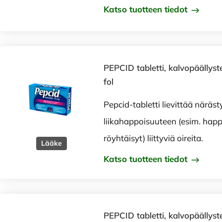
Katso tuotteen tiedot
PEPCID tabletti, kalvopäällys
fol
Pepcid-tabletti lievittää näräst
liikahappoisuuteen (esim. ha
röyhtäisyt) liittyviä oireita.
Lääke
Katso tuotteen tiedot
PEPCID tabletti, kalvopäällys