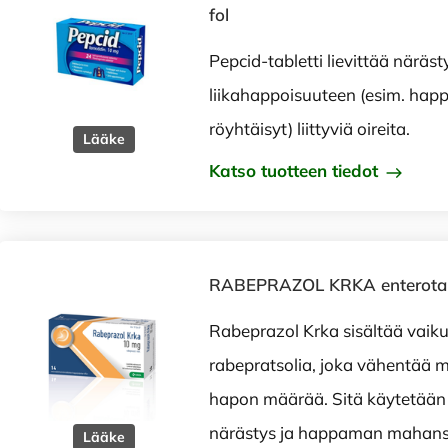
fol
Pepcid-tabletti lievittää näräst
liikahappoisuuteen (esim. ha
röyhtäisyt) liittyviä oireita.
Lääke
Katso tuotteen tiedot
RABEPRAZOL KRKA enterotabl
Rabeprazol Krka sisältää vaik
rabepratsolia, joka vähentää
hapon määrää. Sitä käytetään r
närästys ja happaman mahansi
Lääke