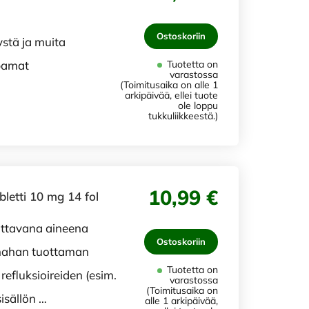
Ostoskoriin
ystä ja muita
ppamat
Tuotetta on
varastossa
(Toimitusaika on alle 1
arkipäivää, ellei tuote
ole loppu
tukkuliikkeestä.)
10,99 €
etti 10 mg 14 fol
uttavana aineena
Ostoskoriin
 mahan tuottaman
Tuotetta on
efluksioireiden (esim.
varastossa
(Toimitusaika on
sällön …
alle 1 arkipäivää,