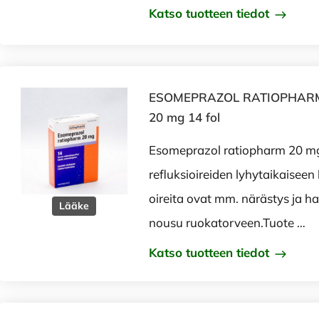
Katso tuotteen tiedot
ESOMEPRAZOL RATIOPHARM e
20 mg 14 fol
Esomeprazol ratiopharm 20 mg
refluksioireiden lyhytaikaiseen 
oireita ovat mm. närästys ja
Lääke
nousu ruokatorveen.Tuote …
Katso tuotteen tiedot