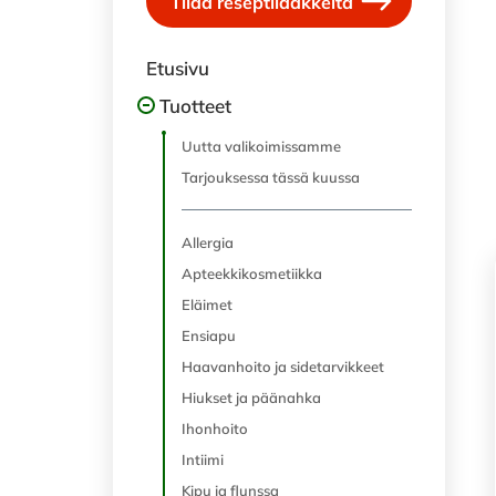
Tilaa reseptilääkkeitä
Etusivu
Tuotteet
Uutta valikoimissamme
Tarjouksessa tässä kuussa
Allergia
Apteekkikosmetiikka
Eläimet
Ensiapu
Haavanhoito ja sidetarvikkeet
Hiukset ja päänahka
Ihonhoito
Intiimi
Kipu ja flunssa