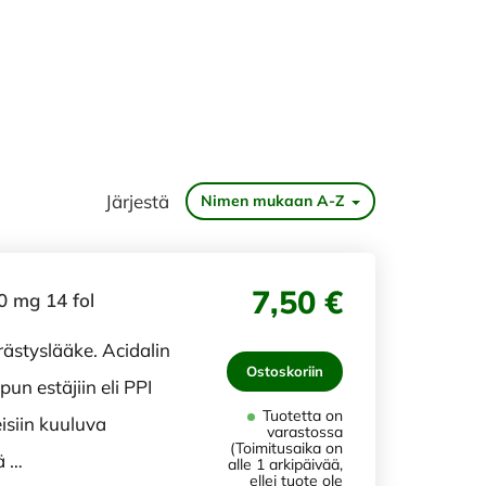
Järjestä
Nimen mukaan A-Z
7,50 €
0 mg 14 fol
rästyslääke. Acidalin
Ostoskoriin
un estäjiin eli PPI
Tuotetta on
isiin kuuluva
varastossa
(Toimitusaika on
ä …
alle 1 arkipäivää,
ellei tuote ole