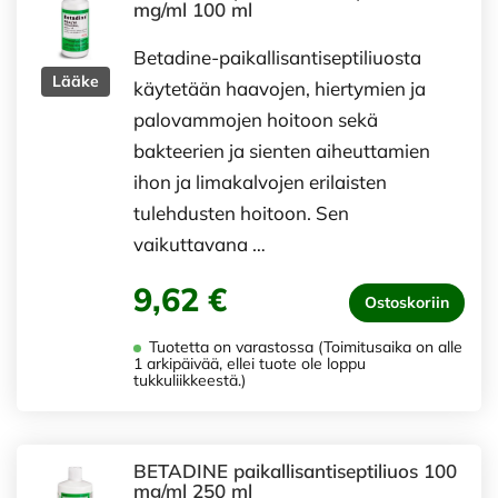
mg/ml 100 ml
Betadine-paikallisantiseptiliuosta
Lääke
käytetään haavojen, hiertymien ja
palovammojen hoitoon sekä
bakteerien ja sienten aiheuttamien
ihon ja limakalvojen erilaisten
tulehdusten hoitoon. Sen
vaikuttavana …
9,62 €
Ostoskoriin
Tuotetta on varastossa (Toimitusaika on alle
1 arkipäivää, ellei tuote ole loppu
tukkuliikkeestä.)
BETADINE paikallisantiseptiliuos 100
mg/ml 250 ml