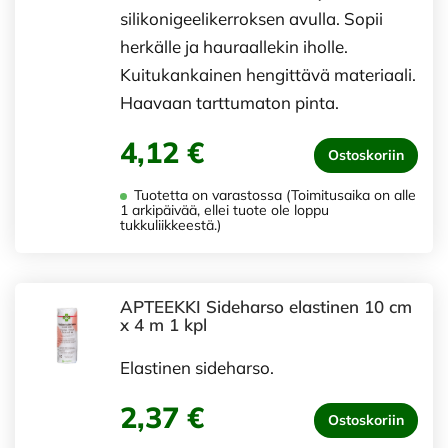
silikonigeelikerroksen avulla. Sopii
herkälle ja hauraallekin iholle.
Kuitukankainen hengittävä materiaali.
Haavaan tarttumaton pinta.
4,12 €
Ostoskoriin
Tuotetta on varastossa (Toimitusaika on alle
1 arkipäivää, ellei tuote ole loppu
tukkuliikkeestä.)
APTEEKKI Sideharso elastinen 10 cm
x 4 m 1 kpl
Elastinen sideharso.
2,37 €
Ostoskoriin