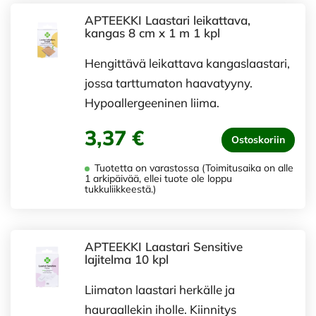
APTEEKKI Laastari leikattava,
kangas 8 cm x 1 m 1 kpl
Hengittävä leikattava kangaslaastari,
jossa tarttumaton haavatyyny.
Hypoallergeeninen liima.
3,37 €
Ostoskoriin
Tuotetta on varastossa (Toimitusaika on alle
1 arkipäivää, ellei tuote ole loppu
tukkuliikkeestä.)
APTEEKKI Laastari Sensitive
lajitelma 10 kpl
Liimaton laastari herkälle ja
hauraallekin iholle. Kiinnitys