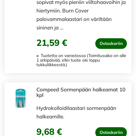
sopivat myös pieniin viiltohaavoihin ja
hiertymiin. Burn Cover
palovammalaastari on väriltään
sininen ja …
21,59 €
Ostoskoriin
Tuotetta on varastossa (Toimitusaika on alle
1 arkipäivää, ellei tuote ole loppu
tukkuliikkeestä.)
Compeed Sormenpään halkeamat 10
kpl
Hydrokolloidilaastari sormenpään
halkeamille.
9,68 €
Ostoskoriin