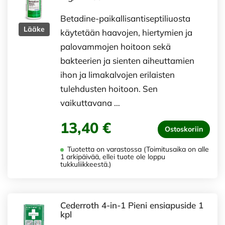
Betadine-paikallisantiseptiliuosta
Lääke
käytetään haavojen, hiertymien ja
palovammojen hoitoon sekä
bakteerien ja sienten aiheuttamien
ihon ja limakalvojen erilaisten
tulehdusten hoitoon. Sen
vaikuttavana …
13,40 €
Ostoskoriin
Tuotetta on varastossa (Toimitusaika on alle
1 arkipäivää, ellei tuote ole loppu
tukkuliikkeestä.)
Cederroth 4-in-1 Pieni ensiapuside 1
kpl