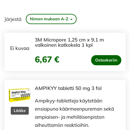
Järjestä
Nimen mukaan A-Z
3M Micropore 1,25 cm x 9,1 m
valkoinen katkokela 1 kpl
Ei kuvaa
6,67 €
Ostoskoriin
AMPIKYY tabletti 50 mg 3 fol
Ampikyy-tabletteja käytetään
ensiapuna käärmeenpureman sekä
Lääke
ampiaisen- ja mehiläisenpiston
aiheuttamiin reaktioihin.