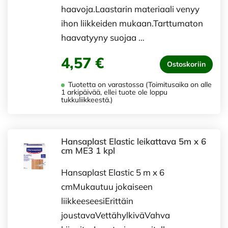
haavoja.Laastarin materiaali venyy
ihon liikkeiden mukaan.Tarttumaton
haavatyyny suojaa …
4,57 €
Ostoskoriin
Tuotetta on varastossa (Toimitusaika on alle
1 arkipäivää, ellei tuote ole loppu
tukkuliikkeestä.)
Hansaplast Elastic leikattava 5m x 6
cm ME3 1 kpl
Hansaplast Elastic 5 m x 6
cmMukautuu jokaiseen
liikkeeseesiErittäin
joustavaVettähylkiväVahva