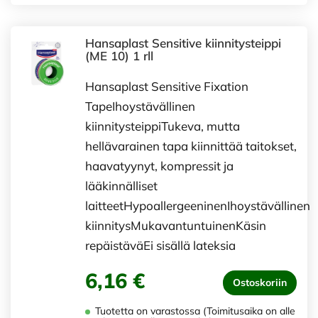
Hansaplast Sensitive kiinnitysteippi
(ME 10) 1 rll
Hansaplast Sensitive Fixation
TapeIhoystävällinen
kiinnitysteippiTukeva, mutta
hellävarainen tapa kiinnittää taitokset,
haavatyynyt, kompressit ja
lääkinnälliset
laitteetHypoallergeeninenIhoystävällinen
kiinnitysMukavantuntuinenKäsin
repäistäväEi sisällä lateksia
6,16 €
Ostoskoriin
Tuotetta on varastossa (Toimitusaika on alle