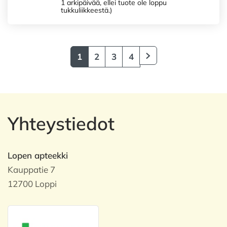
1 arkipäivää, ellei tuote ole loppu
tukkuliikkeestä.)
1
2
3
4
Yhteystiedot
Lopen apteekki
Kauppatie 7
12700 Loppi