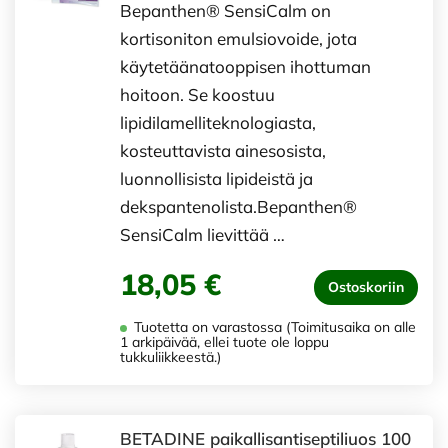
Bepanthen® SensiCalm on
kortisoniton emulsiovoide, jota
käytetäänatooppisen ihottuman
hoitoon. Se koostuu
lipidilamelliteknologiasta,
kosteuttavista ainesosista,
luonnollisista lipideistä ja
dekspantenolista.Bepanthen®
SensiCalm lievittää …
18,05 €
Ostoskoriin
Tuotetta on varastossa (Toimitusaika on alle
1 arkipäivää, ellei tuote ole loppu
tukkuliikkeestä.)
BETADINE paikallisantiseptiliuos 100