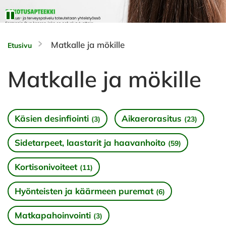
Matkalle ja mökille
Etusivu
Matkalle ja mökille
Käsien desinfiointi
Aikaerorasitus
(3)
(23)
Sidetarpeet, laastarit ja haavanhoito
(59)
Kortisonivoiteet
(11)
Hyönteisten ja käärmeen puremat
(6)
Matkapahoinvointi
(3)