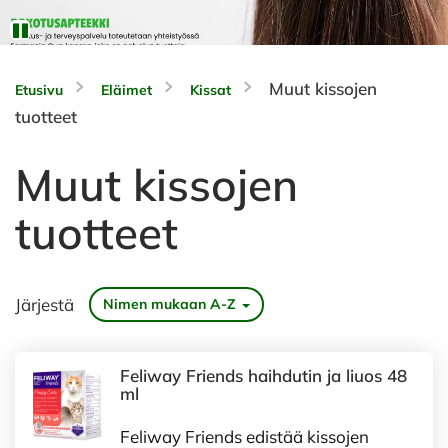
Muut kissojen
Etusivu
Eläimet
Kissat
tuotteet
Muut kissojen
tuotteet
Järjestä
Nimen mukaan A-Z
Feliway Friends haihdutin ja liuos 48
ml
Feliway Friends edistää kissojen