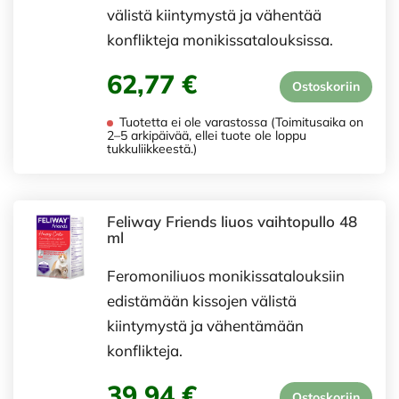
välistä kiintymystä ja vähentää
konflikteja monikissatalouksissa.
62,77 €
Ostoskoriin
Tuotetta ei ole varastossa (Toimitusaika on
2–5 arkipäivää, ellei tuote ole loppu
tukkuliikkeestä.)
Feliway Friends liuos vaihtopullo 48
ml
Feromoniliuos monikissatalouksiin
edistämään kissojen välistä
kiintymystä ja vähentämään
konflikteja.
39,94 €
Ostoskoriin