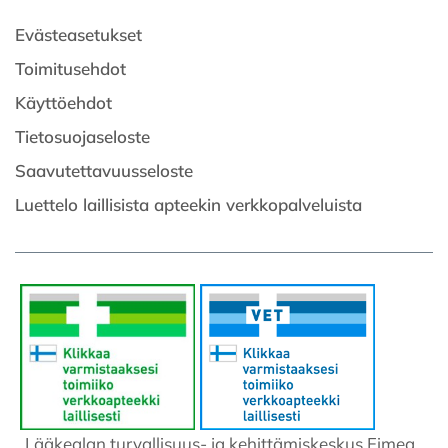
Evästeasetukset
Toimitusehdot
Käyttöehdot
Tietosuojaseloste
Saavutettavuusseloste
Luettelo laillisista apteekin verkkopalveluista
Lääkealan turvallisuus- ja kehittämiskeskus Fimea