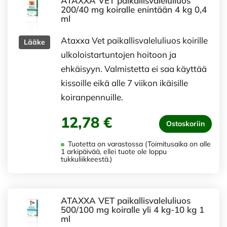
ATAXXA VET paikallisvaleluliuos
200/40 mg koiralle enintään 4 kg 0,4
ml
Ataxxa Vet paikallisvaleluliuos koirille
Lääke
ulkoloistartuntojen hoitoon ja
ehkäisyyn. Valmistetta ei saa käyttää
kissoille eikä alle 7 viikon ikäisille
koiranpennuille.
12,78 €
Ostoskoriin
Tuotetta on varastossa (Toimitusaika on alle
1 arkipäivää, ellei tuote ole loppu
tukkuliikkeestä.)
ATAXXA VET paikallisvaleluliuos
500/100 mg koiralle yli 4 kg-10 kg 1
ml