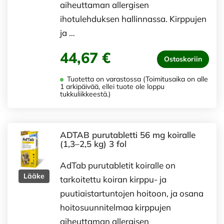
aiheuttaman allergisen
ihotulehduksen hallinnassa. Kirppujen
ja …
44,67 €
Ostoskoriin
Tuotetta on varastossa (Toimitusaika on alle
1 arkipäivää, ellei tuote ole loppu
tukkuliikkeestä.)
ADTAB purutabletti 56 mg koiralle
(1,3–2,5 kg) 3 fol
AdTab purutabletit koiralle on
Lääke
tarkoitettu koiran kirppu- ja
puutiaistartuntojen hoitoon, ja osana
hoitosuunnitelmaa kirppujen
aiheuttaman allergisen