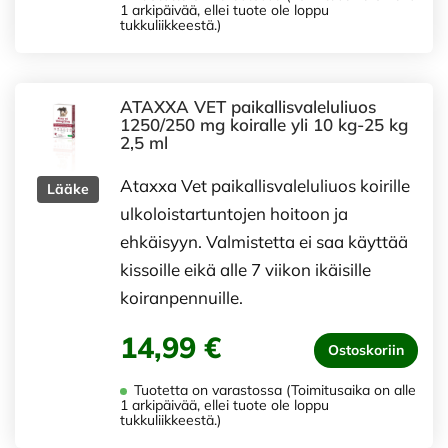
1 arkipäivää, ellei tuote ole loppu
tukkuliikkeestä.)
ATAXXA VET paikallisvaleluliuos
1250/250 mg koiralle yli 10 kg-25 kg
2,5 ml
Ataxxa Vet paikallisvaleluliuos koirille
Lääke
ulkoloistartuntojen hoitoon ja
ehkäisyyn. Valmistetta ei saa käyttää
kissoille eikä alle 7 viikon ikäisille
koiranpennuille.
14,99 €
Ostoskoriin
Tuotetta on varastossa (Toimitusaika on alle
1 arkipäivää, ellei tuote ole loppu
tukkuliikkeestä.)