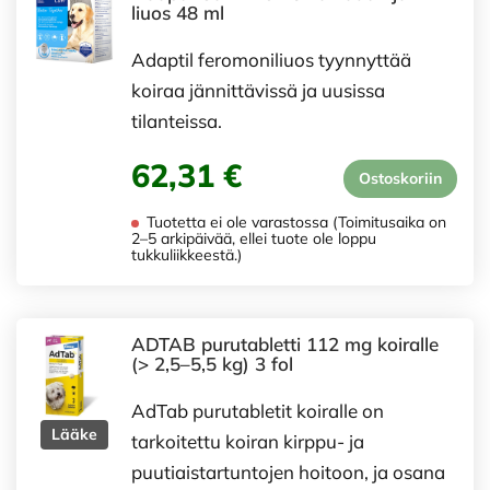
liuos 48 ml
Adaptil feromoniliuos tyynnyttää
koiraa jännittävissä ja uusissa
tilanteissa.
62,31 €
Ostoskoriin
Tuotetta ei ole varastossa (Toimitusaika on
2–5 arkipäivää, ellei tuote ole loppu
tukkuliikkeestä.)
ADTAB purutabletti 112 mg koiralle
(> 2,5–5,5 kg) 3 fol
AdTab purutabletit koiralle on
Lääke
tarkoitettu koiran kirppu- ja
puutiaistartuntojen hoitoon, ja osana