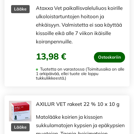
Ataxxa Vet paikallisvaleluliuos koirille
Lääke
ulkoloistartuntojen hoitoon ja
ehkäisyyn. Valmistetta ei saa käyttää
kissoille eikä alle 7 viikon ikäisille
koiranpennuille.
13,98 €
Ostoskoriin
Tuotetta on varastossa (Toimitusaika on alle
1 arkipäivää, ellei tuote ole loppu
tukkuliikkeestä.)
AXILUR VET rakeet 22 % 10 x 10 g
Matolääke koirien ja kissojen
sukkulamatojen kypsien ja epäkypsien
Lääke
muotojen, Taenia-heisimatojen