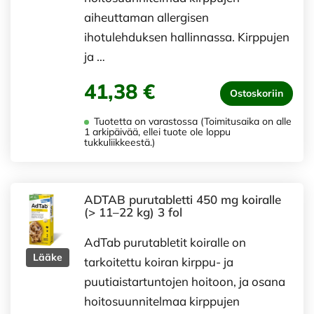
aiheuttaman allergisen
ihotulehduksen hallinnassa. Kirppujen
ja …
41,38 €
Ostoskoriin
Tuotetta on varastossa (Toimitusaika on alle
1 arkipäivää, ellei tuote ole loppu
tukkuliikkeestä.)
ADTAB purutabletti 450 mg koiralle
(> 11–22 kg) 3 fol
AdTab purutabletit koiralle on
Lääke
tarkoitettu koiran kirppu- ja
puutiaistartuntojen hoitoon, ja osana
hoitosuunnitelmaa kirppujen