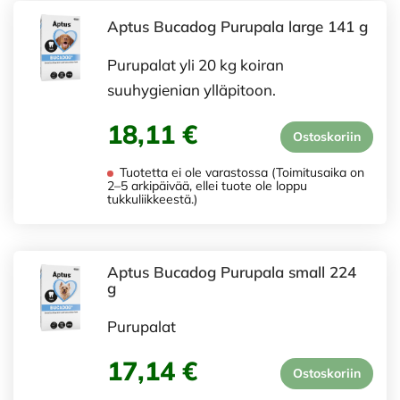
Aptus Bucadog Purupala large 141 g
Purupalat yli 20 kg koiran
suuhygienian ylläpitoon.
18,11 €
Ostoskoriin
Tuotetta ei ole varastossa (Toimitusaika on
2–5 arkipäivää, ellei tuote ole loppu
tukkuliikkeestä.)
Aptus Bucadog Purupala small 224
g
Purupalat
17,14 €
Ostoskoriin