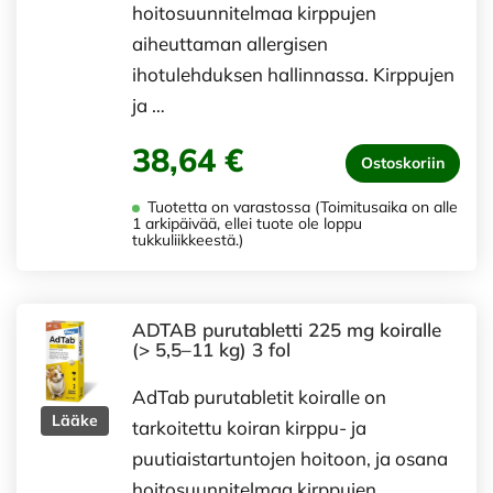
hoitosuunnitelmaa kirppujen
aiheuttaman allergisen
ihotulehduksen hallinnassa. Kirppujen
ja …
38,64 €
Ostoskoriin
Tuotetta on varastossa (Toimitusaika on alle
1 arkipäivää, ellei tuote ole loppu
tukkuliikkeestä.)
ADTAB purutabletti 225 mg koiralle
(> 5,5–11 kg) 3 fol
AdTab purutabletit koiralle on
Lääke
tarkoitettu koiran kirppu- ja
puutiaistartuntojen hoitoon, ja osana
hoitosuunnitelmaa kirppujen