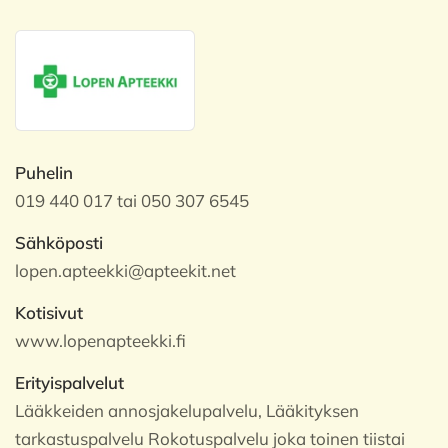
Puhelin
019 440 017 tai 050 307 6545
Sähköposti
lopen.apteekki@apteekit.net
Kotisivut
www.lopenapteekki.fi
Erityispalvelut
Lääkkeiden annosjakelupalvelu, Lääkityksen
tarkastuspalvelu Rokotuspalvelu joka toinen tiistai