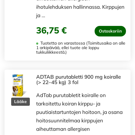
ihotulehduksen hallinnassa. Kirppujen
ja …
36,75 €
Ostoskoriin
Tuotetta on varastossa (Toimitusaika on alle
1 arkipäivää, ellei tuote ole loppu
tukkuliikkeestä.)
ADTAB purutabletti 900 mg koiralle
(> 22–45 kg) 3 fol
AdTab purutabletit koiralle on
Lääke
tarkoitettu koiran kirppu- ja
puutiaistartuntojen hoitoon, ja osana
hoitosuunnitelmaa kirppujen
aiheuttaman allergisen