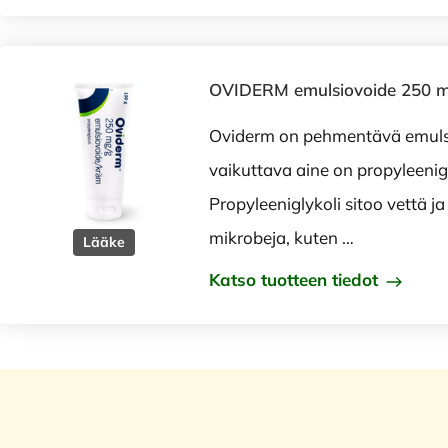
OVIDERM emulsiovoide 250 m
Oviderm on pehmentävä emulsi
vaikuttava aine on propyleenigl
Propyleeniglykoli sitoo vettä ja
mikrobeja, kuten …
Lääke
Katso tuotteen tiedot