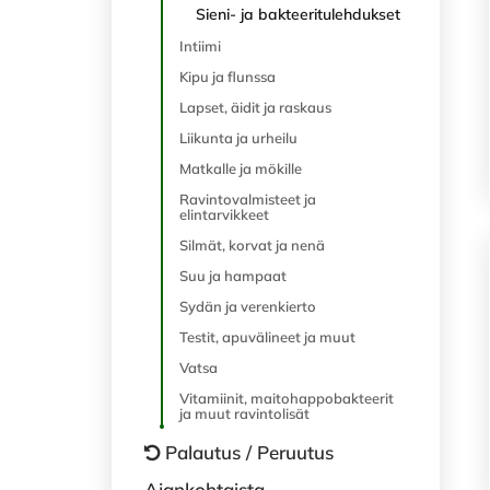
Sieni- ja bakteeritulehdukset
Intiimi
Kipu ja flunssa
Lapset, äidit ja raskaus
Liikunta ja urheilu
Matkalle ja mökille
Ravintovalmisteet ja
elintarvikkeet
Silmät, korvat ja nenä
Suu ja hampaat
Sydän ja verenkierto
Testit, apuvälineet ja muut
Vatsa
Vitamiinit, maitohappobakteerit
ja muut ravintolisät
Palautus / Peruutus
Ajankohtaista