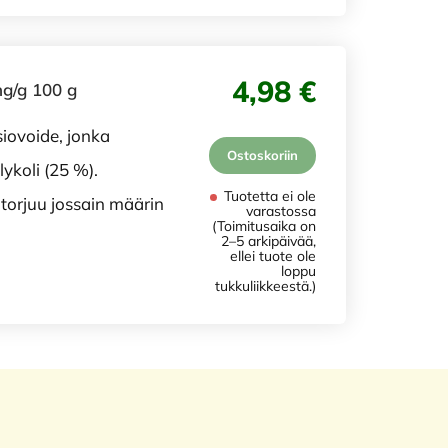
4,98 €
g/g 100 g
ovoide, jonka
Ostoskoriin
ykoli (25 %).
Tuotetta ei ole
 torjuu jossain määrin
varastossa
(Toimitusaika on
2–5 arkipäivää,
ellei tuote ole
loppu
tukkuliikkeestä.)