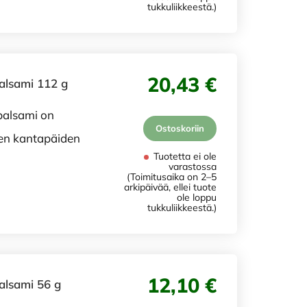
tukkuliikkeestä.)
20,43 €
balsami 112 g
balsami on
Ostoskoriin
vien kantapäiden
Tuotetta ei ole
varastossa
(Toimitusaika on 2–5
arkipäivää, ellei tuote
ole loppu
tukkuliikkeestä.)
12,10 €
alsami 56 g