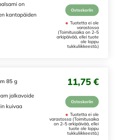
balsami on
Ostoskoriin
vien kantapäiden
Tuotetta ei ole
varastossa
(Toimitusaika on 2–5
arkipäivää, ellei tuote
ole loppu
tukkuliikkeestä.)
11,75 €
am 85 g
eam jalkavoide
Ostoskoriin
in kuivaa
Tuotetta ei ole
varastossa (Toimitusaika
on 2–5 arkipäivää, ellei
tuote ole loppu
tukkuliikkeestä.)