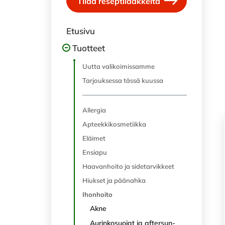
Tilaa reseptilääkkeitä
Etusivu
Tuotteet
Uutta valikoimissamme
Tarjouksessa tässä kuussa
Allergia
Apteekkikosmetiikka
Eläimet
Ensiapu
Haavanhoito ja sidetarvikkeet
Hiukset ja päänahka
Ihonhoito
Akne
Aurinkosuojat ja aftersun-