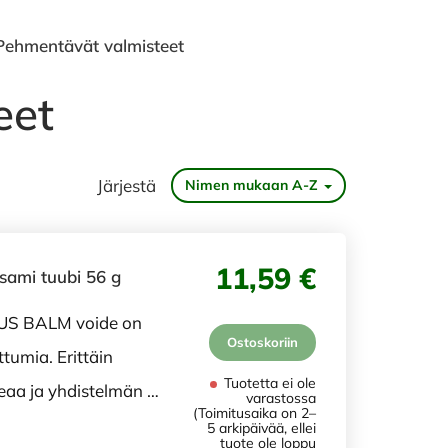
Pehmentävät valmisteet
eet
Järjestä
Nimen mukaan A-Z
11,59 €
lsami tuubi 56 g
US BALM voide on
Ostoskoriin
umia. Erittäin
Tuotetta ei ole
eaa ja yhdistelmän …
varastossa
(Toimitusaika on 2–
5 arkipäivää, ellei
tuote ole loppu