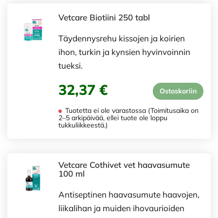
Vetcare Biotiini 250 tabl
Täydennysrehu kissojen ja koirien
ihon, turkin ja kynsien hyvinvoinnin
tueksi.
32,37 €
Ostoskoriin
Tuotetta ei ole varastossa (Toimitusaika on
2–5 arkipäivää, ellei tuote ole loppu
tukkuliikkeestä.)
Vetcare Cothivet vet haavasumute
100 ml
Antiseptinen haavasumute haavojen,
liikalihan ja muiden ihovaurioiden