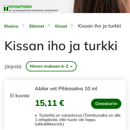
Kissan iho ja turkki
Etusivu
Eläimet
Kissat
Kissan iho ja turkki
Järjestä
Nimen mukaan A-Z
Abilar vet Pihkasalva 10 ml
Ei kuvaa
15,11 €
Ostoskoriin
Tuotetta on varastossa (Toimitusaika on alle
1 arkipäivää, ellei tuote ole loppu
tukkuliikkeestä.)