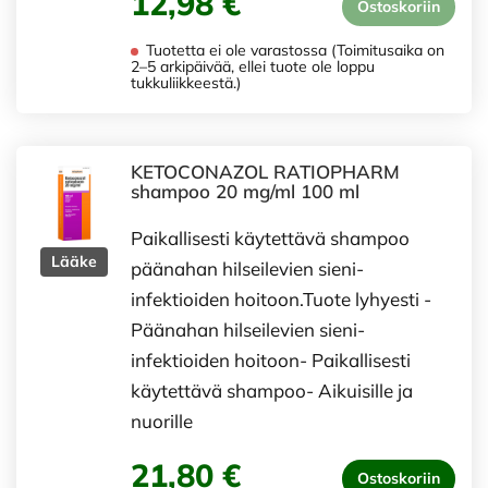
12,98 €
Ostoskoriin
Tuotetta ei ole varastossa (Toimitusaika on
2–5 arkipäivää, ellei tuote ole loppu
tukkuliikkeestä.)
KETOCONAZOL RATIOPHARM
shampoo 20 mg/ml 100 ml
Paikallisesti käytettävä shampoo
Lääke
päänahan hilseilevien sieni-
infektioiden hoitoon.Tuote lyhyesti -
Päänahan hilseilevien sieni-
infektioiden hoitoon- Paikallisesti
käytettävä shampoo- Aikuisille ja
nuorille
21,80 €
Ostoskoriin