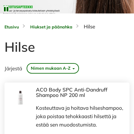
Hilse
Etusivu
Hiukset ja päänahka
Hilse
Järjestä
Nimen mukaan A-Z
ACO Body SPC Anti-Dandruff
Shampoo NP 200 ml
Kosteuttava ja hoitava hilseshampoo,
joka poistaa tehokkaasti hilsettä ja
estää sen muodostumista.