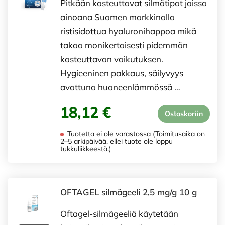
Pitkään kosteuttavat silmätipat joissa
ainoana Suomen markkinalla
ristisidottua hyaluronihappoa mikä
takaa monikertaisesti pidemmän
kosteuttavan vaikutuksen.
Hygieeninen pakkaus, säilyvyys
avattuna huoneenlämmössä …
18,12 €
Ostoskoriin
Tuotetta ei ole varastossa (Toimitusaika on
2–5 arkipäivää, ellei tuote ole loppu
tukkuliikkeestä.)
OFTAGEL silmägeeli 2,5 mg/g 10 g
Oftagel-silmägeeliä käytetään