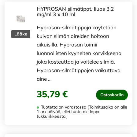
HYPROSAN silmätipat, liuos 3,2
mg/ml 3 x 10 ml
Hyprosan-silmätippoja käytetään
Lääke
kuivan silmän oireiden hoitoon
aikuisilla. Hyprosan toimii
luonnollisten kyynelten korvikkeena,
joka kosteuttaa ja voitelee silmiä.
Hyprosan-silmätippojen vaikuttava
aine …
35,79 €
Ostoskoriin
Tuotetta on varastossa (Toimitusaika on alle
1 arkipäivää, ellei tuote ole loppu
tukkuliikkeestä.)