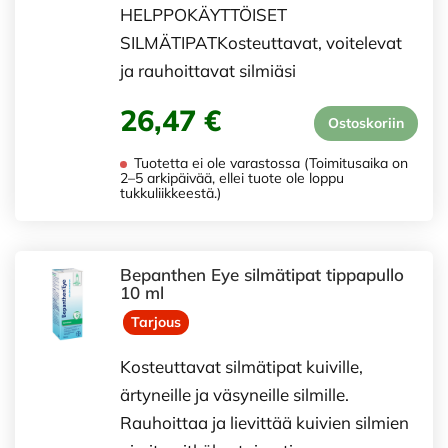
HELPPOKÄYTTÖISET
SILMÄTIPATKosteuttavat, voitelevat
ja rauhoittavat silmiäsi
26,47 €
Ostoskoriin
Tuotetta ei ole varastossa (Toimitusaika on
2–5 arkipäivää, ellei tuote ole loppu
tukkuliikkeestä.)
Bepanthen Eye silmätipat tippapullo
10 ml
Tarjous
Kosteuttavat silmätipat kuiville,
ärtyneille ja väsyneille silmille.
Rauhoittaa ja lievittää kuivien silmien