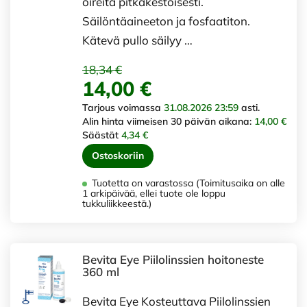
oireita pitkäkestoisesti.
Säilöntäaineeton ja fosfaatiton.
Kätevä pullo säilyy …
18,34 €
14,00 €
Tarjous voimassa
31.08.2026 23:59
asti.
Alin hinta viimeisen 30 päivän aikana:
14,00 €
Säästät
4,34 €
Ostoskoriin
Tuotetta on varastossa (Toimitusaika on alle
1 arkipäivää, ellei tuote ole loppu
tukkuliikkeestä.)
Bevita Eye Piilolinssien hoitoneste
360 ml
Bevita Eye Kosteuttava Piilolinssien