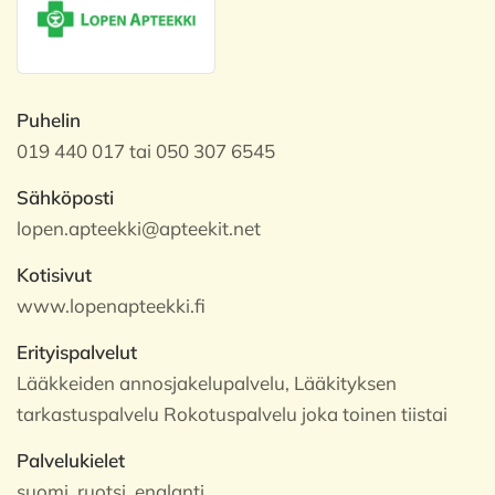
Puhelin
019 440 017 tai 050 307 6545
Sähköposti
lopen.apteekki@apteekit.net
Kotisivut
www.lopenapteekki.fi
Erityispalvelut
Lääkkeiden annosjakelupalvelu, Lääkityksen
tarkastuspalvelu Rokotuspalvelu joka toinen tiistai
Palvelukielet
suomi, ruotsi, englanti