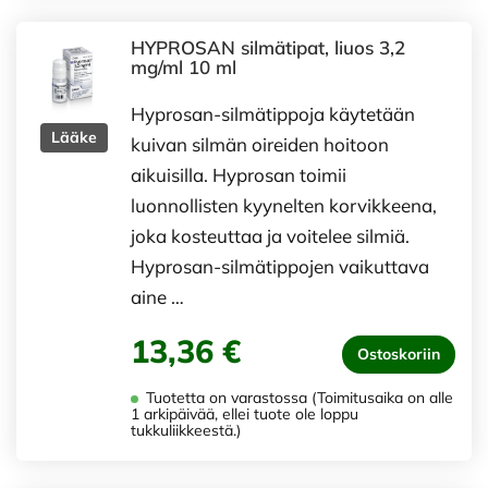
HYPROSAN silmätipat, liuos 3,2
mg/ml 10 ml
Hyprosan-silmätippoja käytetään
Lääke
kuivan silmän oireiden hoitoon
aikuisilla. Hyprosan toimii
luonnollisten kyynelten korvikkeena,
joka kosteuttaa ja voitelee silmiä.
Hyprosan-silmätippojen vaikuttava
aine …
13,36 €
Ostoskoriin
Tuotetta on varastossa (Toimitusaika on alle
1 arkipäivää, ellei tuote ole loppu
tukkuliikkeestä.)