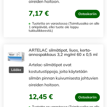
oireiden hoitoon.
7,17 €
Ostoskoriin
Tuotetta on varastossa (Toimitusaika on alle
1 arkipäivää, ellei tuote ole loppu
tukkuliikkeestä.)
ARTELAC silmätipat, liuos, kerta-
annospakkaus 3,2 mg/ml 60 x 0,5 ml
Artelac-silmätipat ovat
Lääke
kostutustippoja, joita käytetään
silmän pinnan kuivumisesta johtuvien
oireiden hoitoon.
12,45 €
Ostoskoriin
Tuotetta on varastossa (Toimitusaika on alle