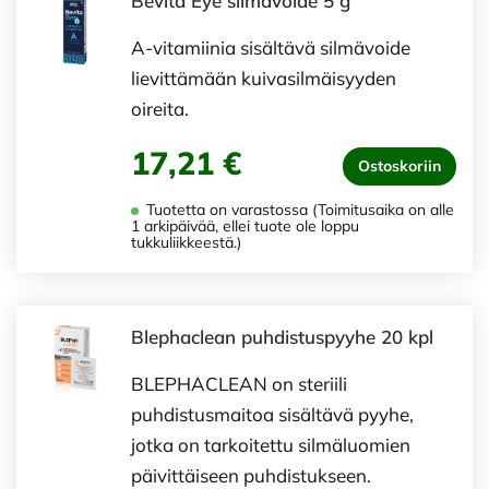
Bevita Eye silmävoide 5 g
A-vitamiinia sisältävä silmävoide
lievittämään kuivasilmäisyyden
oireita.
17,21 €
Ostoskoriin
Tuotetta on varastossa (Toimitusaika on alle
1 arkipäivää, ellei tuote ole loppu
tukkuliikkeestä.)
Blephaclean puhdistuspyyhe 20 kpl
BLEPHACLEAN on steriili
puhdistusmaitoa sisältävä pyyhe,
jotka on tarkoitettu silmäluomien
päivittäiseen puhdistukseen.