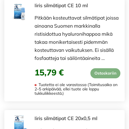
Iiris silmätipat CE 10 ml
Pitkään kosteuttavat silmätipat joissa
ainoana Suomen markkinalla
ristisidottua hyaluronihappoa mikä
takaa monikertaisesti pidemmän
kosteuttavan vaikutuksen. Ei sisällä
fosfaatteja tai säilöntäaineita …
15,79 €
Ostoskoriin
Tuotetta ei ole varastossa (Toimitusaika on
2–5 arkipäivää, ellei tuote ole loppu
tukkuliikkeestä.)
Iiris silmätipat CE 20x0,5 ml