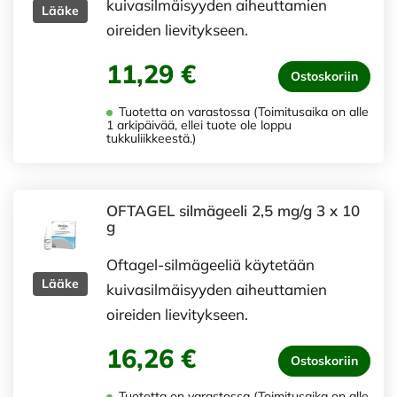
kuivasilmäisyyden aiheuttamien
Lääke
oireiden lievitykseen.
11,29 €
Ostoskoriin
Tuotetta on varastossa (Toimitusaika on alle
1 arkipäivää, ellei tuote ole loppu
tukkuliikkeestä.)
OFTAGEL silmägeeli 2,5 mg/g 3 x 10
g
Oftagel-silmägeeliä käytetään
Lääke
kuivasilmäisyyden aiheuttamien
oireiden lievitykseen.
16,26 €
Ostoskoriin
Tuotetta on varastossa (Toimitusaika on alle