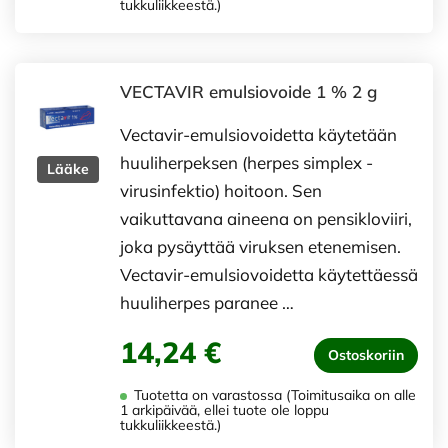
tukkuliikkeestä.)
VECTAVIR emulsiovoide 1 % 2 g
Vectavir-emulsiovoidetta käytetään
huuliherpeksen (herpes simplex -
Lääke
virusinfektio) hoitoon. Sen
vaikuttavana aineena on pensikloviiri,
joka pysäyttää viruksen etenemisen.
Vectavir-emulsiovoidetta käytettäessä
huuliherpes paranee …
14,24 €
Ostoskoriin
Tuotetta on varastossa (Toimitusaika on alle
1 arkipäivää, ellei tuote ole loppu
tukkuliikkeestä.)