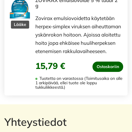
ZOVIRAX emulsiovoide 5 % tuubi 2
g
Zovirax emulsiovoidetta käytetään
Lääke
herpex-simplex viruksen aiheuttaman
yskänrokon hoitoon. Ajoissa aloitettu
hoito jopa ehkäisee huuliherpeksen
etenemisen rakkulavaiheeseen.
15,79 €
Ostoskoriin
Tuotetta on varastossa (Toimitusaika on alle
1 arkipäivää, ellei tuote ole loppu
tukkuliikkeestä.)
Yhteystiedot