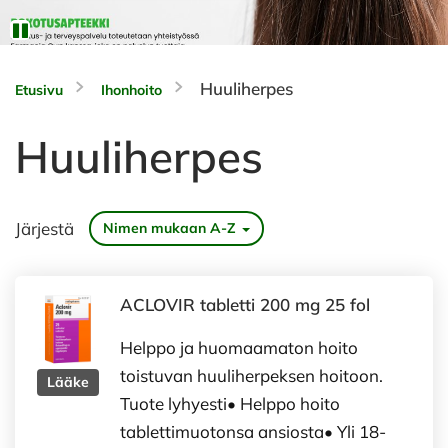
Huuliherpes
Etusivu
Ihonhoito
Huuliherpes
Järjestä
Nimen mukaan A-Z
ACLOVIR tabletti 200 mg 25 fol
Helppo ja huomaamaton hoito
toistuvan huuliherpeksen hoitoon.
Lääke
Tuote lyhyesti• Helppo hoito
tablettimuotonsa ansiosta• Yli 18-