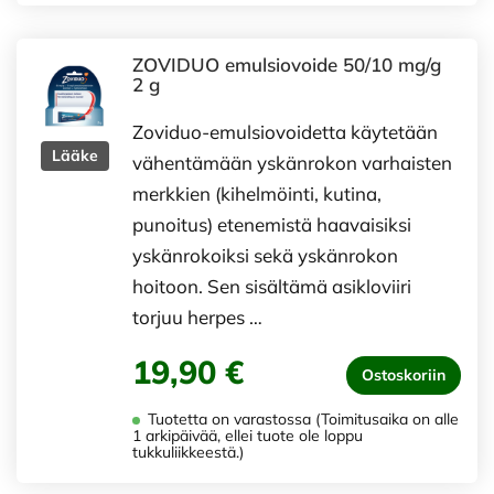
ZOVIDUO emulsiovoide 50/10 mg/g
2 g
Zoviduo-emulsiovoidetta käytetään
Lääke
vähentämään yskänrokon varhaisten
merkkien (kihelmöinti, kutina,
punoitus) etenemistä haavaisiksi
yskänrokoiksi sekä yskänrokon
hoitoon. Sen sisältämä asikloviiri
torjuu herpes …
19,90 €
Ostoskoriin
Tuotetta on varastossa (Toimitusaika on alle
1 arkipäivää, ellei tuote ole loppu
tukkuliikkeestä.)