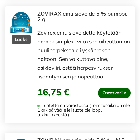
ZOVIRAX emulsiovoide 5 % pumppu
2 g
Zovirax emulsiovoidetta käytetään
Lääke
herpex simplex -viruksen aiheuttaman
huuliherpeksen eli yskänrokon
hoitoon. Sen vaikuttava aine,
asikloviiri, estää herpesviruksen
lisääntymisen ja nopeuttaa …
16,75 €
Ostoskoriin
Tuotetta on varastossa (Toimitusaika on alle
1 arkipäivää, ellei tuote ole loppu
tukkuliikkeestä.)