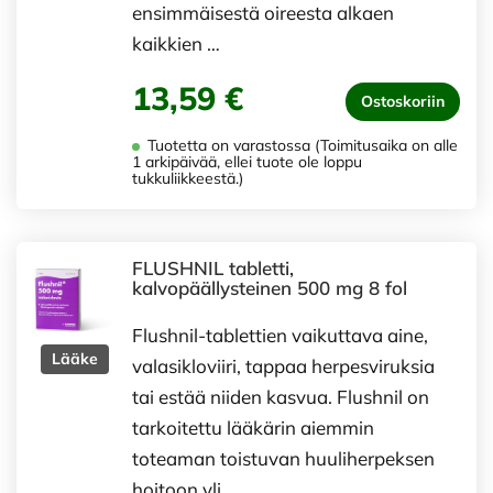
ensimmäisestä oireesta alkaen
kaikkien …
13,59 €
Ostoskoriin
Tuotetta on varastossa (Toimitusaika on alle
1 arkipäivää, ellei tuote ole loppu
tukkuliikkeestä.)
FLUSHNIL tabletti,
kalvopäällysteinen 500 mg 8 fol
Flushnil-tablettien vaikuttava aine,
Lääke
valasikloviiri, tappaa herpesviruksia
tai estää niiden kasvua. Flushnil on
tarkoitettu lääkärin aiemmin
toteaman toistuvan huuliherpeksen
hoitoon yli …