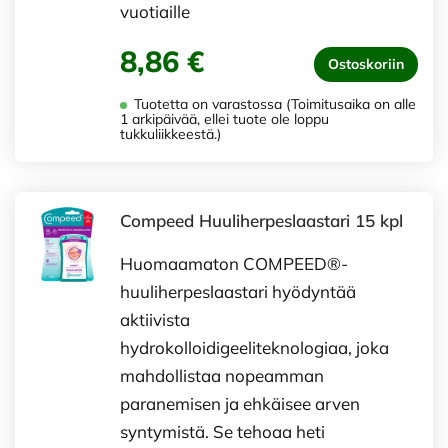
vuotiaille
8,86 €
Ostoskoriin
Tuotetta on varastossa (Toimitusaika on alle
1 arkipäivää, ellei tuote ole loppu
tukkuliikkeestä.)
Compeed Huuliherpeslaastari 15 kpl
Huomaamaton COMPEED®-
huuliherpeslaastari hyödyntää
aktiivista
hydrokolloidigeeliteknologiaa, joka
mahdollistaa nopeamman
paranemisen ja ehkäisee arven
syntymistä. Se tehoaa heti