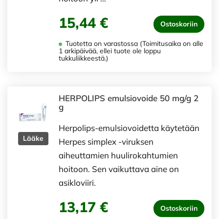
15,44 €
Ostoskoriin
Tuotetta on varastossa (Toimitusaika on alle
1 arkipäivää, ellei tuote ole loppu
tukkuliikkeestä.)
HERPOLIPS emulsiovoide 50 mg/g 2
g
Herpolips-emulsiovoidetta käytetään
Lääke
Herpes simplex -viruksen
aiheuttamien huulirokahtumien
hoitoon. Sen vaikuttava aine on
asikloviiri.
13,17 €
Ostoskoriin