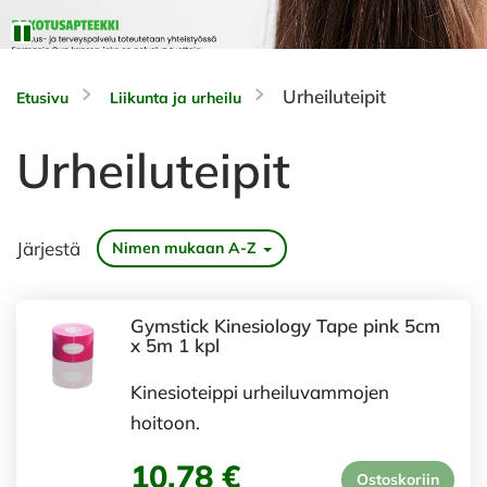
Urheiluteipit
Etusivu
Liikunta ja urheilu
Urheiluteipit
Järjestä
Nimen mukaan A-Z
Gymstick Kinesiology Tape pink 5cm
x 5m 1 kpl
Kinesioteippi urheiluvammojen
hoitoon.
10,78 €
Ostoskoriin