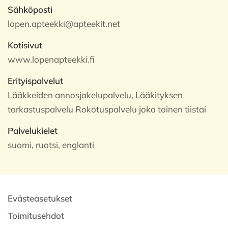
Sähköposti
lopen.apteekki@apteekit.net
Kotisivut
www.lopenapteekki.fi
Erityispalvelut
Lääkkeiden annosjakelupalvelu, Lääkityksen
tarkastuspalvelu Rokotuspalvelu joka toinen tiistai
Palvelukielet
suomi, ruotsi, englanti
Evästeasetukset
Toimitusehdot