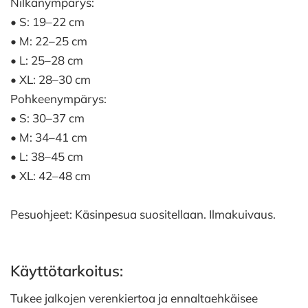
Nilkanympärys:
• S: 19–22 cm
• M: 22–25 cm
• L: 25–28 cm
• XL: 28–30 cm
Pohkeenympärys:
• S: 30–37 cm
• M: 34–41 cm
• L: 38–45 cm
• XL: 42–48 cm
Pesuohjeet: Käsinpesua suositellaan. Ilmakuivaus.
Käyttötarkoitus:
Tukee jalkojen verenkiertoa ja ennaltaehkäisee