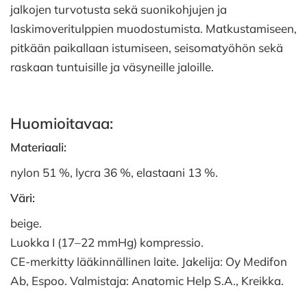
jalkojen turvotusta sekä suonikohjujen ja
laskimoveritulppien muodostumista. Matkustamiseen,
pitkään paikallaan istumiseen, seisomatyöhön sekä
raskaan tuntuisille ja väsyneille jaloille.
Huomioitavaa:
Materiaali:
nylon 51 %, lycra 36 %, elastaani 13 %.
Väri:
beige.
Luokka I (17–22 mmHg) kompressio.
CE-merkitty lääkinnällinen laite. Jakelija: Oy Medifon
Ab, Espoo. Valmistaja: Anatomic Help S.A., Kreikka.