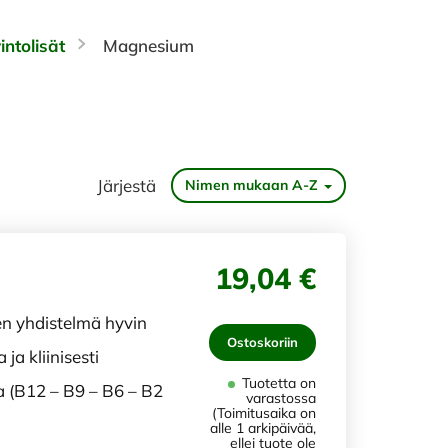
intolisät
Magnesium
Järjestä
Nimen mukaan A-Z
19,04 €
en yhdistelmä hyvin
Ostoskoriin
a kliinisesti
Tuotetta on
a (B12 – B9 – B6 – B2
varastossa
(Toimitusaika on
alle 1 arkipäivää,
ellei tuote ole