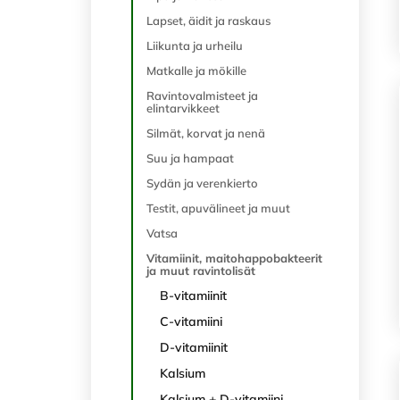
Lapset, äidit ja raskaus
Liikunta ja urheilu
Matkalle ja mökille
Ravintovalmisteet ja
elintarvikkeet
Silmät, korvat ja nenä
Suu ja hampaat
Sydän ja verenkierto
Testit, apuvälineet ja muut
Vatsa
Vitamiinit, maitohappobakteerit
ja muut ravintolisät
B-vitamiinit
C-vitamiini
D-vitamiinit
Kalsium
Kalsium + D-vitamiini