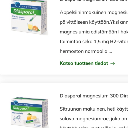
Appelsiininmakuinen magnes
päivittäiseen käyttöön.Yksi an
magnesiumia edistämään lihak
toimintaa sekä 1,5 mg B2-vita
hermoston normaalia …
Katso tuotteen tiedot
Diasporal magnesium 300 Dire
Sitruunan makuinen, heti käyt
sulava magnesiumrae, joka on