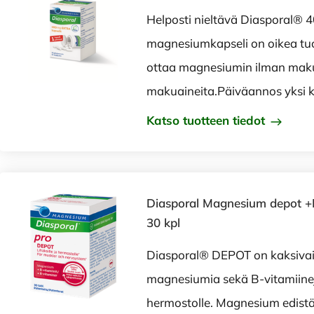
Helposti nieltävä Diasporal® 
magnesiumkapseli on oikea tu
ottaa magnesiumin ilman maku
makuaineita.Päiväannos yksi ka
Katso tuotteen tiedot
Diasporal Magnesium depot +
30 kpl
Diasporal® DEPOT on kaksivai
magnesiumia sekä B-vitamiineja
hermostolle. Magnesium edistää