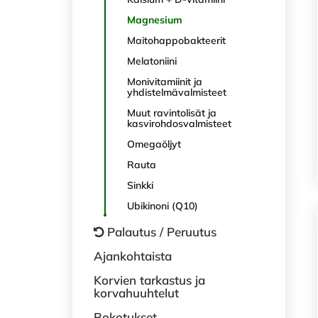
Magnesium
Maitohappobakteerit
Melatoniini
Monivitamiinit ja
yhdistelmävalmisteet
Muut ravintolisät ja
kasvirohdosvalmisteet
Omegaöljyt
Rauta
Sinkki
Ubikinoni (Q10)
Palautus / Peruutus
Ajankohtaista
Korvien tarkastus ja
korvahuuhtelut
Rokotukset