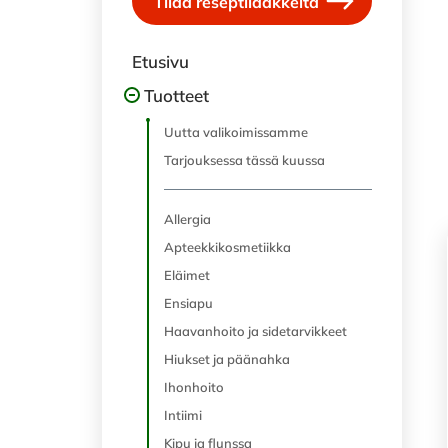
Tilaa reseptilääkkeitä
Etusivu
Tuotteet
Uutta valikoimissamme
Tarjouksessa tässä kuussa
Allergia
Apteekkikosmetiikka
Eläimet
Ensiapu
Haavanhoito ja sidetarvikkeet
Hiukset ja päänahka
Ihonhoito
Intiimi
Kipu ja flunssa