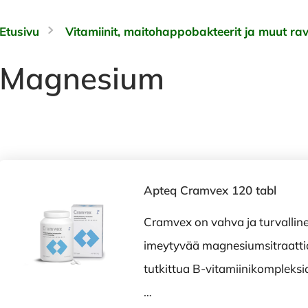
Etusivu
Vitamiinit, maitohappobakteerit ja muut rav
Magnesium
Apteq Cramvex 120 tabl
Cramvex on vahva ja turvallin
imeytyvää magnesiumsitraattia j
tutkittua B-vitamiinikompleksi
…