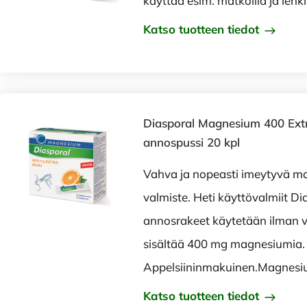
käyttää esim. matkoilla ja lenkil
Katso tuotteen tiedot
Diasporal Magnesium 400 Extra
annospussi 20 kpl
Vahva ja nopeasti imeytyvä ma
valmiste. Heti käyttövalmiit Di
annosrakeet käytetään ilman v
sisältää 400 mg magnesiumia.
Appelsiininmakuinen.Magnesi
Katso tuotteen tiedot