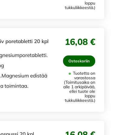
loppu
tukkuliikkeestä.)
16,08 €
 poretabletti 20 kpl
nesiumporetabletti.
Ostoskoriin
mg
Tuotetta on
n.Magnesium edistää
varastossa
(Toimitusaika on
a toimintaa.
alle 1 arkipäivää,
ellei tuote ole
loppu
tukkuliikkeestä.)
16,08 €
ospussi 20 kpl