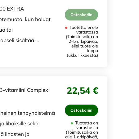
400 EXTRA -
Ostoskoriin
otemuoto, kun haluat
Tuotetta ei ole
a tai
varastossa
(Toimitusaika on
pseli sisältää …
2–5 arkipäivää,
ellei tuote ole
loppu
tukkuliikkeestä.)
22,54 €
B-vitamiini Complex
Ostoskoriin
heinen tehoyhdistelmä
 lihaksille sekä
Tuotetta on
varastossa
(Toimitusaika on
 lihasten ja
alle 1 arkipäivää,