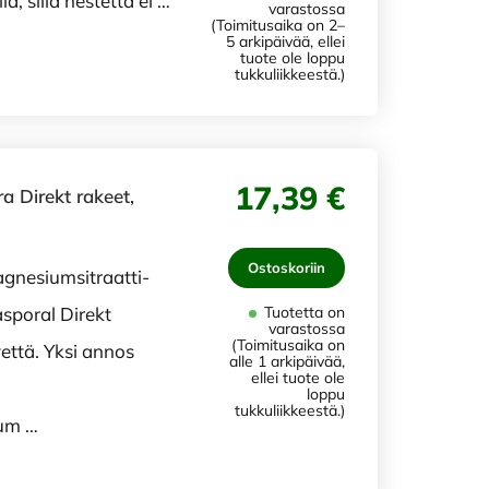
lä, sillä nestettä ei …
varastossa
(Toimitusaika on 2–
5 arkipäivää, ellei
tuote ole loppu
tukkuliikkeestä.)
17,39 €
 Direkt rakeet,
Ostoskoriin
gnesiumsitraatti-
asporal Direkt
Tuotetta on
varastossa
(Toimitusaika on
että. Yksi annos
alle 1 arkipäivää,
ellei tuote ole
loppu
tukkuliikkeestä.)
um …