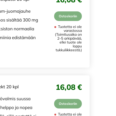
ium-juomajauhe
Ostoskoriin
nos sisältää 300 mg
Tuotetta ei ole
siston normaalia
varastossa
(Toimitusaika on
miinia edistämään
2–5 arkipäivää,
ellei tuote ole
loppu
tukkuliikkeestä.)
16,08 €
kt 20 kpl
tövalmis suussa
Ostoskoriin
 helppo ja nopea
Tuotetta ei ole