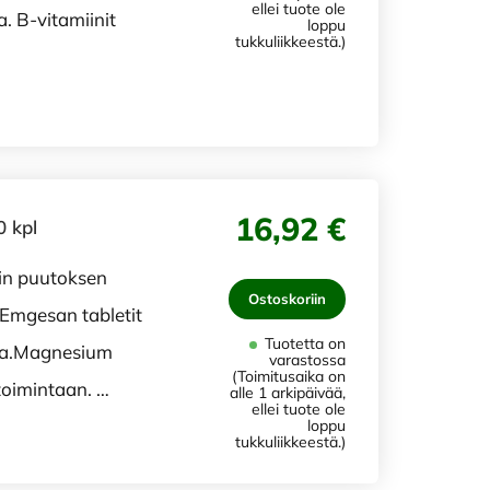
ellei tuote ole
. B-vitamiinit
loppu
tukkuliikkeestä.)
16,92 €
 kpl
in puutoksen
Ostoskoriin
. Emgesan tabletit
Tuotetta on
ia.Magnesium
varastossa
(Toimitusaika on
toimintaan. …
alle 1 arkipäivää,
ellei tuote ole
loppu
tukkuliikkeestä.)