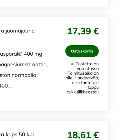
17,39 €
ra juomajauhe
Ostoskoriin
iasporal® 400 mg
agnesiumsitraattia,
Tuotetta on
varastossa
(Toimitusaika on
iston normaalia
alle 1 arkipäivää,
ellei tuote ole
 400 …
loppu
tukkuliikkeestä.)
18,61 €
a kaps 50 kpl