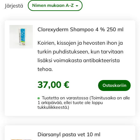
Järjestä
Nimen mukaan A-Z
Clorexyderm Shampoo 4 % 250 ml
Koirien, kissojen ja hevosten ihon ja
turkin puhdistukseen, kun tarvitaan
lisäksi voimakasta antibakteerista
tehoa.
37,00 €
Ostoskoriin
Tuotetta on varastossa (Toimitusaika on alle
1 arkipäivää, ellei tuote ole loppu
tukkuliikkeestä.)
Diarsanyl pasta vet 10 ml