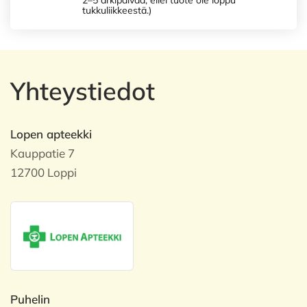
2–5 arkipäivää, ellei tuote ole loppu
tukkuliikkeestä.)
Yhteystiedot
Lopen apteekki
Kauppatie 7
12700 Loppi
Puhelin