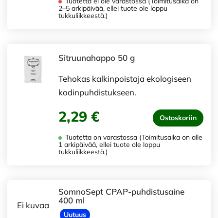
Tuotetta ei ole varastossa (Toimitusaika on
2–5 arkipäivää, ellei tuote ole loppu
tukkuliikkeestä.)
Sitruunahappo 50 g
Tehokas kalkinpoistaja ekologiseen
kodinpuhdistukseen.
2,29 €
Ostoskoriin
Tuotetta on varastossa (Toimitusaika on alle
1 arkipäivää, ellei tuote ole loppu
tukkuliikkeestä.)
SomnoSept CPAP-puhdistusaine
400 ml
Ei kuvaa
Uutuus