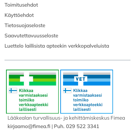
Toimitusehdot
Käyttöehdot
Tietosuojaseloste
Saavutettavuusseloste
Luettelo laillisista apteekin verkkopalveluista
Lääkealan turvallisuus- ja kehittämiskeskus Fimea
kirjaamo@fimea.fi
|
Puh. 029 522 3341