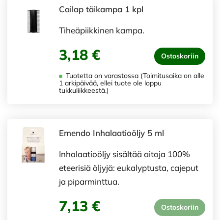
Cailap täikampa 1 kpl
Tiheäpiikkinen kampa.
3,18 €
Ostoskoriin
Tuotetta on varastossa (Toimitusaika on alle
1 arkipäivää, ellei tuote ole loppu
tukkuliikkeestä.)
Emendo Inhalaatioöljy 5 ml
Inhalaatioöljy sisältää aitoja 100%
eteerisiä öljyjä: eukalyptusta, cajeput
ja piparminttua.
7,13 €
Ostoskoriin