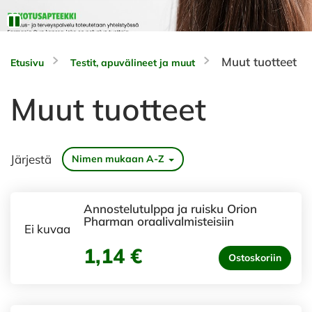
Muut tuotteet
Etusivu
Testit, apuvälineet ja muut
Muut tuotteet
Järjestä
Nimen mukaan A-Z
Annostelutulppa ja ruisku Orion
Pharman oraalivalmisteisiin
Ei kuvaa
1,14 €
Ostoskoriin