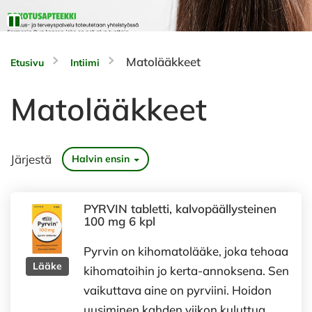
Matolääkkeet
Etusivu
Intiimi
Matolääkkeet
Järjestä
Halvin ensin
PYRVIN tabletti, kalvopäällysteinen
100 mg 6 kpl
Pyrvin on kihomatolääke, joka tehoaa
Lääke
kihomatoihin jo kerta-annoksena. Sen
vaikuttava aine on pyrviini. Hoidon
uusiminen kahden viikon kuluttua