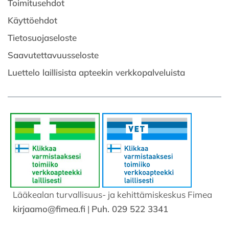
Toimitusehdot
Käyttöehdot
Tietosuojaseloste
Saavutettavuusseloste
Luettelo laillisista apteekin verkkopalveluista
Lääkealan turvallisuus- ja kehittämiskeskus Fimea
kirjaamo@fimea.fi
|
Puh. 029 522 3341