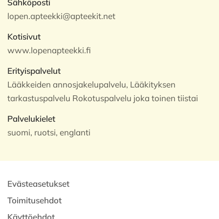
Sähköposti
lopen.apteekki@apteekit.net
Kotisivut
www.lopenapteekki.fi
Erityispalvelut
Lääkkeiden annosjakelupalvelu, Lääkityksen
tarkastuspalvelu Rokotuspalvelu joka toinen tiistai
Palvelukielet
suomi, ruotsi, englanti
Evästeasetukset
Toimitusehdot
Käyttöehdot