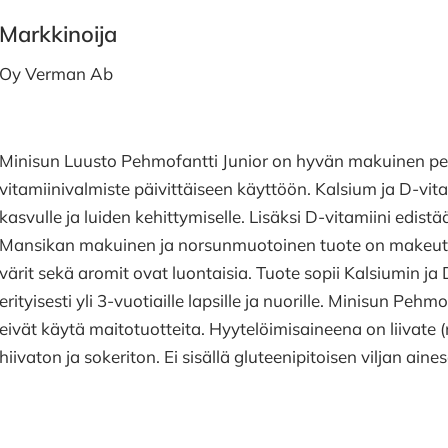
Markkinoija
Oy Verman Ab
Minisun Luusto Pehmofantti Junior on hyvän makuinen peh
vitamiinivalmiste päivittäiseen käyttöön. Kalsium ja D-vitam
kasvulle ja luiden kehittymiselle. Lisäksi D-vitamiini edis
Mansikan makuinen ja norsunmuotoinen tuote on makeutett
värit sekä aromit ovat luontaisia. Tuote sopii Kalsiumin j
erityisesti yli 3-vuotiaille lapsille ja nuorille. Minisun Pehmo
eivät käytä maitotuotteita. Hyytelöimisaineena on liivate 
hiivaton ja sokeriton. Ei sisällä gluteenipitoisen viljan aines