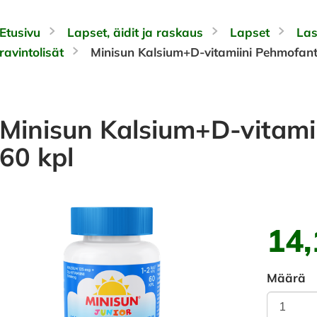
Etusivu
Lapset, äidit ja raskaus
Lapset
Las
ravintolisät
Minisun Kalsium+D-vitamiini Pehmofantti
Minisun Kalsium+D-vitamii
60 kpl
14,
Määrä