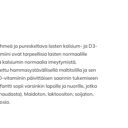
meä ja pureskeltava lasten kalsium- ja D3-
iini ovat tarpeellisia lasten normaalille
tää kalsiumin normaalia imeytymistä.
u hammasystävällisellä maltitolilla ja sen
a D-vitamiinin päivittäisen saannin tukemiseen
fantti sopii varsinkin lapsille ja nuorille, jotka
(naudasta). Maidoton, laktoositon, soijaton,
osia.