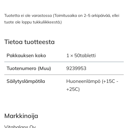
Tuotetta ei ole varastossa (Toimitusaika on 2–5 arkipäivää, ellei
tuote ole loppu tukkuliikkeestä.)
Tietoa tuotteesta
Pakkauksen koko
1 × 50tabletti
Tuotenumero (Muu)
9239953
Säilytyslämpötila
Huoneenlämpö (+15C -
+25C)
Markkinoija
Vitabalans Oy