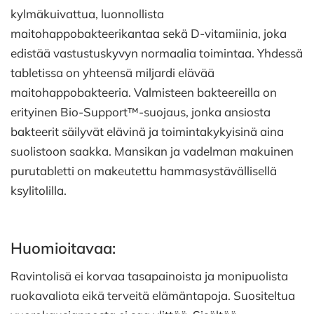
kylmäkuivattua, luonnollista
maitohappobakteerikantaa sekä D-vitamiinia, joka
edistää vastustuskyvyn normaalia toimintaa. Yhdessä
tabletissa on yhteensä miljardi elävää
maitohappobakteeria. Valmisteen bakteereilla on
erityinen Bio-Support™-suojaus, jonka ansiosta
bakteerit säilyvät elävinä ja toimintakykyisinä aina
suolistoon saakka. Mansikan ja vadelman makuinen
purutabletti on makeutettu hammasystävällisellä
ksylitolilla.
Huomioitavaa:
Ravintolisä ei korvaa tasapainoista ja monipuolista
ruokavaliota eikä terveitä elämäntapoja. Suositeltua