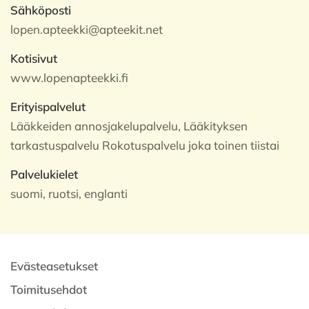
Sähköposti
lopen.apteekki@apteekit.net
Kotisivut
www.lopenapteekki.fi
Erityispalvelut
Lääkkeiden annosjakelupalvelu, Lääkityksen
tarkastuspalvelu Rokotuspalvelu joka toinen tiistai
Palvelukielet
suomi, ruotsi, englanti
Evästeasetukset
Toimitusehdot