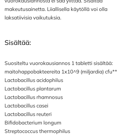
vuorokausiannosta ei saa ylittää. Sisältää
makeutusainetta. Liiallisella käytöllä voi olla
laksatiivisia vaikutuksia.
Sisältää:
Suositeltu vuorokausiannos 1 tabletti sisältää:
maitohappobakteereita 1x10^9 (miljardia) cfu**
Lactobacillus acidophilus
Lactobacillus plantarum
Lactobacillus rhamnosus
Lactobacillus casei
Lactobacillus reuteri
Bifidobacterium longum
Streptococcus thermophilus