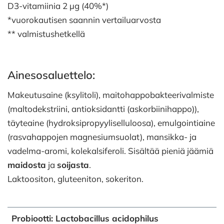
D3-vitamiinia 2 µg (40%*)
*vuorokautisen saannin vertailuarvosta
** valmistushetkellä
Ainesosaluettelo:
Makeutusaine (ksylitoli), maitohappobakteerivalmiste
(maltodekstriini, antioksidantti (askorbiinihappo)),
täyteaine (hydroksipropyyliselluloosa), emulgointiaine
(rasvahappojen magnesiumsuolat), mansikka- ja
vadelma-aromi, kolekalsiferoli. Sisältää pieniä jäämiä
maidosta
ja
soijasta
.
Laktoositon, gluteeniton, sokeriton.
Probiootti: Lactobacillus acidophilus