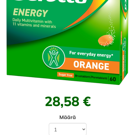
28,58 €
Määrä