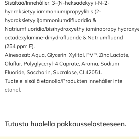
Sisältää/Innehåller: 3-(N-heksadekyyli-N-2-
hydroksietyyliammonium)propyylibis (2-
hydroksietyyli)ammoniumdifluoridia &
Natriumfluoridia/bis(hydroxyethyl)aminopropylhydroxye
octadexylamine-dihydrofluoride & Natriumfluorid
(254 ppm F).
Ainesosat: Aqua, Glycerin, Xylitol, PVP, Zinc Lactate,
Olaflur, Polyglyceryl-4 Caprate, Aroma, Sodium
Fluoride, Saccharin, Sucralose, CI 42051.
Tuote ei sisällä etanolia/Produkten innehåller inte
etanol.
Tutustu huolella pakkausselosteeseen.