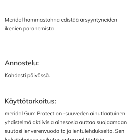
Meridol hammastahna edistää ärsyyntyneiden
ikenien paranemista.
Annostelu:
Kahdesti päivässä.
Käyttötarkoitus:
meridol Gum Protection -suuveden ainutlaatuinen
yhdistelmä aktiivisia ainesosia auttaa suojaamaan
suutasi ienverenvuodolta ja ientulehdukselta. Sen
kaksitehoinen vaikutus antaa välitöntä ja