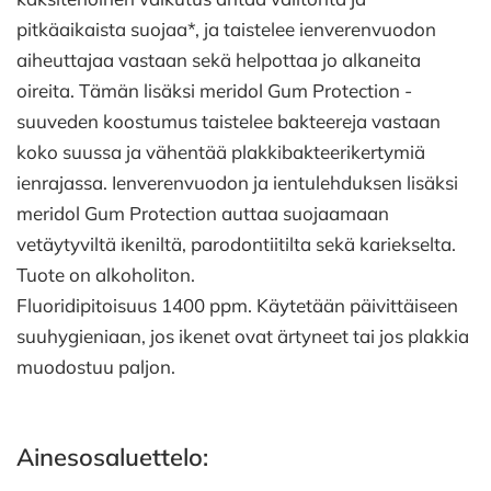
pitkäaikaista suojaa*, ja taistelee ienverenvuodon
aiheuttajaa vastaan sekä helpottaa jo alkaneita
oireita. Tämän lisäksi meridol Gum Protection -
suuveden koostumus taistelee bakteereja vastaan
koko suussa ja vähentää plakkibakteerikertymiä
ienrajassa. Ienverenvuodon ja ientulehduksen lisäksi
meridol Gum Protection auttaa suojaamaan
vetäytyviltä ikeniltä, parodontiitilta sekä kariekselta.
Tuote on alkoholiton.
Fluoridipitoisuus 1400 ppm. Käytetään päivittäiseen
suuhygieniaan, jos ikenet ovat ärtyneet tai jos plakkia
muodostuu paljon.
Ainesosaluettelo: