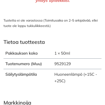
yhteys apteekkiisi.
Tuotetta ei ole varastossa (Toimitusaika on 2–5 arkipäivää, ellei
tuote ole loppu tukkuliikkeestä.)
Tietoa tuotteesta
Pakkauksen koko
1 × 50ml
Tuotenumero (Muu)
9529129
Säilytyslämpötila
Huoneenlämpö (+15C -
+25C)
Markkinoija