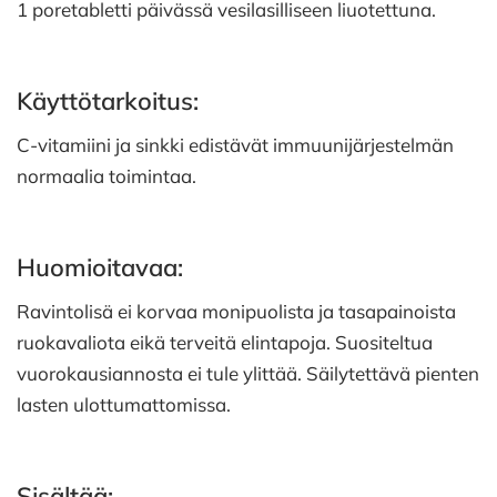
1 poretabletti päivässä vesilasilliseen liuotettuna.
Käyttötarkoitus:
C-vitamiini ja sinkki edistävät immuunijärjestelmän
normaalia toimintaa.
Huomioitavaa:
Ravintolisä ei korvaa monipuolista ja tasapainoista
ruokavaliota eikä terveitä elintapoja. Suositeltua
vuorokausiannosta ei tule ylittää. Säilytettävä pienten
lasten ulottumattomissa.
Sisältää: