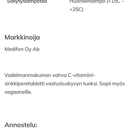
Säilytyslämpötila
Huoneenlämpö (+15C -
+25C)
Markkinoija
Medifon Oy Ab
Vadelmanmakuinen vahva C-vitamiini-
sinkkiporetabletti vastustuskyvyn tueksi. Sopii myös
vegaaneille.
Annostelu: