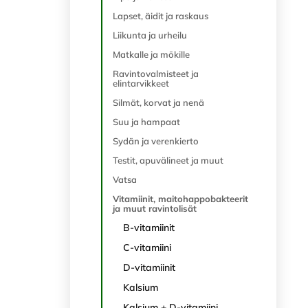
Lapset, äidit ja raskaus
Liikunta ja urheilu
Matkalle ja mökille
Ravintovalmisteet ja
elintarvikkeet
Silmät, korvat ja nenä
Suu ja hampaat
Sydän ja verenkierto
Testit, apuvälineet ja muut
Vatsa
Vitamiinit, maitohappobakteerit
ja muut ravintolisät
B-vitamiinit
C-vitamiini
D-vitamiinit
Kalsium
Kalsium + D-vitamiini