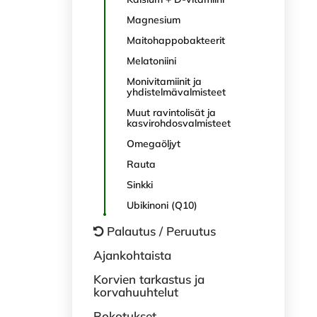
Magnesium
Maitohappobakteerit
Melatoniini
Monivitamiinit ja
yhdistelmävalmisteet
Muut ravintolisät ja
kasvirohdosvalmisteet
Omegaöljyt
Rauta
Sinkki
Ubikinoni (Q10)
Palautus / Peruutus
Ajankohtaista
Korvien tarkastus ja
korvahuuhtelut
Rokotukset