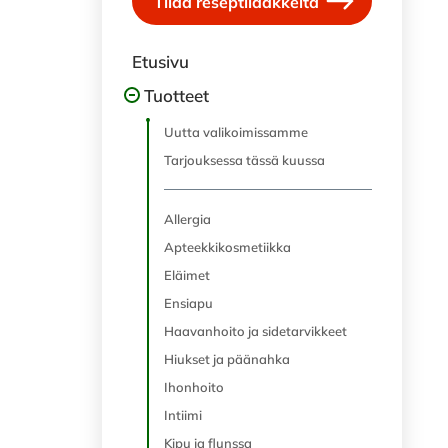
Tilaa reseptilääkkeitä
Etusivu
Tuotteet
Uutta valikoimissamme
Tarjouksessa tässä kuussa
Allergia
Apteekkikosmetiikka
Eläimet
Ensiapu
Haavanhoito ja sidetarvikkeet
Hiukset ja päänahka
Ihonhoito
Intiimi
Kipu ja flunssa