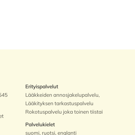
Erityispalvelut
545
Lääkkeiden annosjakelupalvelu,
Lääkityksen tarkastuspalvelu
Rokotuspalvelu joka toinen tiistai
et
Palvelukielet
suomi, ruotsi, englanti