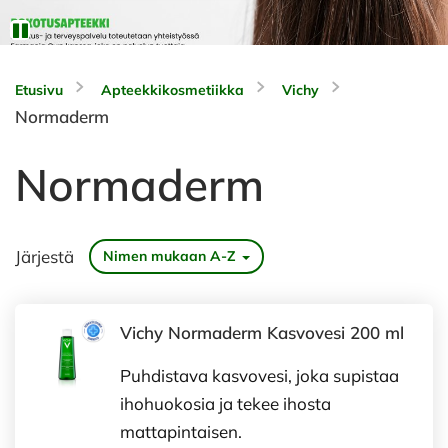
Etusivu
Apteekkikosmetiikka
Vichy
Normaderm
Normaderm
Järjestä
Nimen mukaan A-Z
Vichy Normaderm Kasvovesi 200 ml
Puhdistava kasvovesi, joka supistaa
ihohuokosia ja tekee ihosta
mattapintaisen.