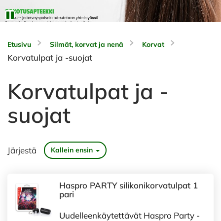
Etusivu
Silmät, korvat ja nenä
Korvat
Korvatulpat ja -suojat
Korvatulpat ja -
suojat
Järjestä
Kallein ensin
Haspro PARTY silikonikorvatulpat 1
pari
Uudelleenkäytettävät Haspro Party -