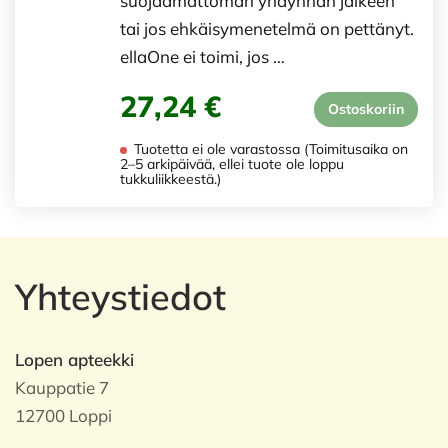
suojaamattoman yhdynnän jälkeen
tai jos ehkäisymenetelmä on pettänyt.
ellaOne ei toimi, jos …
27,24 €
Ostoskoriin
Tuotetta ei ole varastossa (Toimitusaika on
2–5 arkipäivää, ellei tuote ole loppu
tukkuliikkeestä.)
Yhteystiedot
Lopen apteekki
Kauppatie 7
12700 Loppi