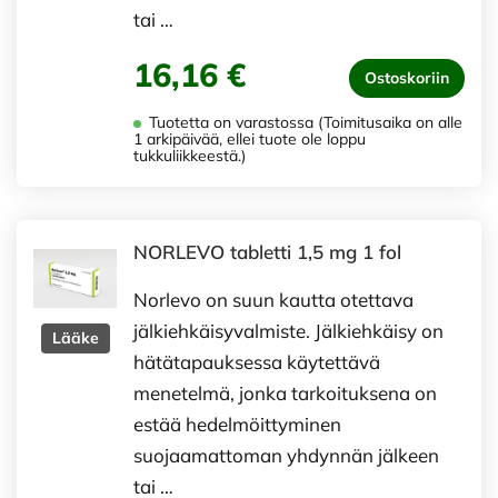
tai …
16,16 €
Ostoskoriin
Tuotetta on varastossa (Toimitusaika on alle
1 arkipäivää, ellei tuote ole loppu
tukkuliikkeestä.)
NORLEVO tabletti 1,5 mg 1 fol
Norlevo on suun kautta otettava
jälkiehkäisyvalmiste. Jälkiehkäisy on
Lääke
hätätapauksessa käytettävä
menetelmä, jonka tarkoituksena on
estää hedelmöittyminen
suojaamattoman yhdynnän jälkeen
tai …